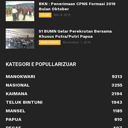
BKN : Penerimaan CPNS Formasi 2019
Bulan Oktober
Mei 4, 2019
PEGAF
51 BUMN Gelar Perekrutan Bersama
Khusus Putra/Putri Papua
November 1, 2019
MANOKWARI
KATEGORI E POPULLARIZUAR
MANOKWARI
9313
NASIONAL
3255
KAIMANA
2194
TELUK BINTUNI
1943
MANSEL
1185
PAPUA
610
PEGAF
407