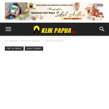
Beranda
PAPUA BARAT
MANOKWARI
PAPUA BARAT
MANOKWARI