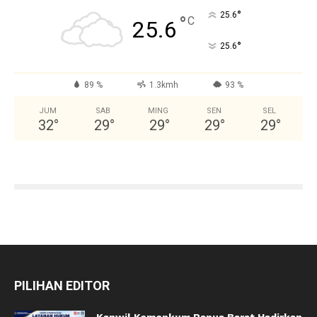
°
25.6
°
C
25.6
°
25.6
89 %
1.3kmh
93 %
JUM
SAB
MING
SEN
SEL
32
°
29
°
29
°
29
°
29
°
PILIHAN EDITOR