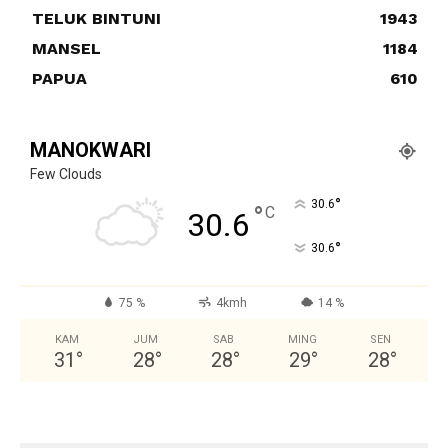
TELUK BINTUNI
1943
MANSEL
1184
PAPUA
610
MANOKWARI
Few Clouds
°
30.6
°
C
30.6
°
30.6
75 %
4kmh
14 %
KAM
JUM
SAB
MING
SEN
31
°
28
°
28
°
29
°
28
°