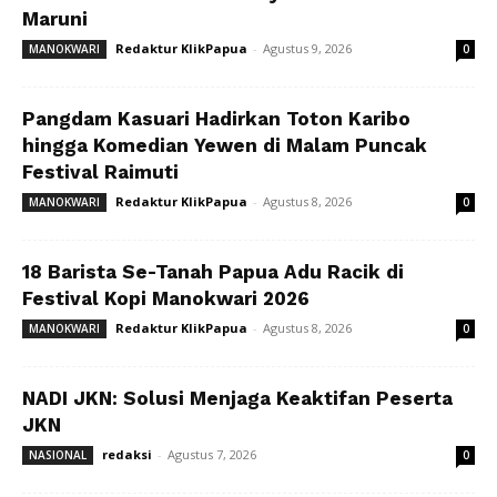
Maruni
Redaktur KlikPapua
-
Agustus 9, 2026
MANOKWARI
0
Pangdam Kasuari Hadirkan Toton Karibo
hingga Komedian Yewen di Malam Puncak
Festival Raimuti
Redaktur KlikPapua
-
Agustus 8, 2026
MANOKWARI
0
18 Barista Se-Tanah Papua Adu Racik di
Festival Kopi Manokwari 2026
Redaktur KlikPapua
-
Agustus 8, 2026
MANOKWARI
0
NADI JKN: Solusi Menjaga Keaktifan Peserta
JKN
redaksi
-
Agustus 7, 2026
NASIONAL
0