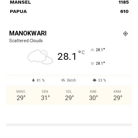
MANSEL
1185
PAPUA
610
MANOKWARI
Scattered Clouds
°
28.1
°
C
28.1
°
28.1
81 %
3kmh
33 %
MING
SEN
SEL
RAB
KAM
29
°
31
°
29
°
30
°
29
°