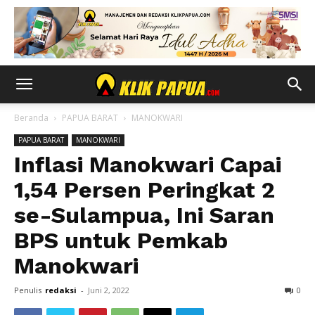
Beranda
PAPUA BARAT
MANOKWARI
PAPUA BARAT
MANOKWARI
Inflasi Manokwari Capai
1,54 Persen Peringkat 2
se-Sulampua, Ini Saran
BPS untuk Pemkab
Manokwari
Penulis
redaksi
-
Juni 2, 2022
0