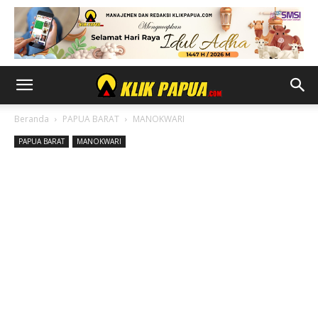
Beranda
PAPUA BARAT
MANOKWARI
PAPUA BARAT
MANOKWARI