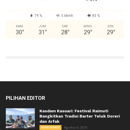
79 %
3.6kmh
83 %
KAM
JUM
SAB
MING
SEN
30
°
31
°
28
°
29
°
29
°
PILIHAN EDITOR
Kasdam Kasuari: Festival Raimuti
Bangkitkan Tradisi Barter Teluk Doreri
dan Arfak
Agustus 6, 2026
MANOKWARI