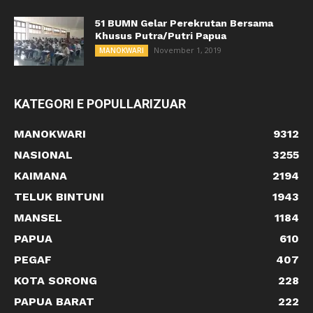
51 BUMN Gelar Perekrutan Bersama
Khusus Putra/Putri Papua
November 1, 2019
MANOKWARI
KATEGORI E POPULLARIZUAR
MANOKWARI
9312
NASIONAL
3255
KAIMANA
2194
TELUK BINTUNI
1943
MANSEL
1184
PAPUA
610
PEGAF
407
KOTA SORONG
228
PAPUA BARAT
222