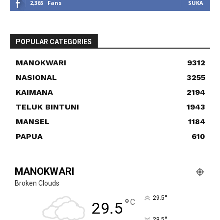
2,365
Fans
SUKA
POPULAR CATEGORIES
MANOKWARI
9312
NASIONAL
3255
KAIMANA
2194
TELUK BINTUNI
1943
MANSEL
1184
PAPUA
610
MANOKWARI
Broken Clouds
°
29.5
°
C
29.5
°
29.5