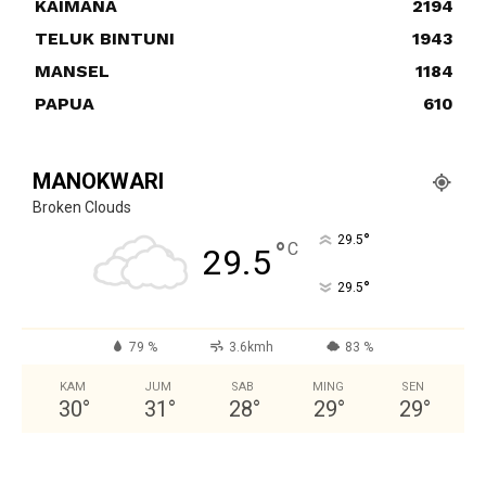
KAIMANA
2194
TELUK BINTUNI
1943
MANSEL
1184
PAPUA
610
MANOKWARI
Broken Clouds
°
29.5
°
C
29.5
°
29.5
79 %
3.6kmh
83 %
KAM
JUM
SAB
MING
SEN
30
°
31
°
28
°
29
°
29
°