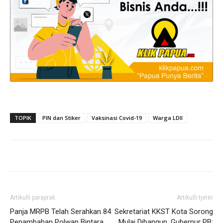
TOPIK
PIN dan Stiker
Vaksinasi Covid-19
Warga LDII
Artikulli paraprak
Artikulli tjetër
Panja MRPB Telah Serahkan 84
Sekretariat KKST Kota Sorong
Penambahan Polwan Bintara
Mulai Dibangun, Gubernur PB: