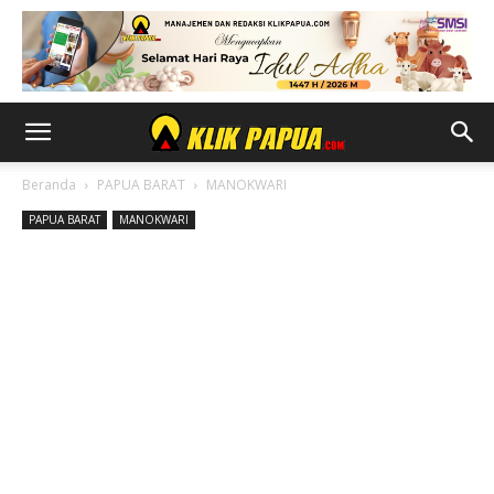
Beranda
PAPUA BARAT
MANOKWARI
PAPUA BARAT
MANOKWARI