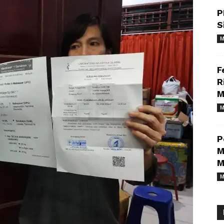
P
S
M
F
R
M
M
P
M
M
M