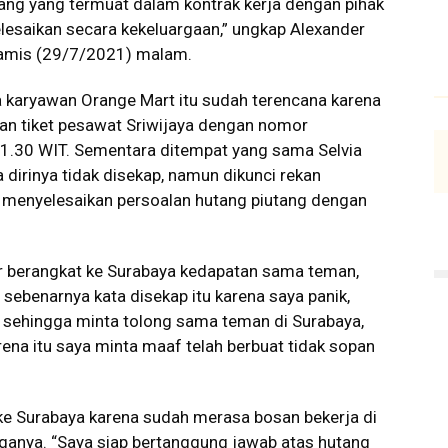
utang yang termuat dalam kontrak kerja dengan pihak
lesaikan secara kekeluargaan,” ungkap Alexander
Kamis (29/7/2021) malam.
a karyawan Orange Mart itu sudah terencana karena
an tiket pesawat Sriwijaya dengan nomor
1.30 WIT. Sementara ditempat yang sama Selvia
dirinya tidak disekap, namun dikunci rekan
pa menyelesaikan persoalan hutang piutang dengan
ur berangkat ke Surabaya kedapatan sama teman,
 sebenarnya kata disekap itu karena saya panik,
us sehingga minta tolong sama teman di Surabaya,
na itu saya minta maaf telah berbuat tidak sopan
ke Surabaya karena sudah merasa bosan bekerja di
rganya. “Saya siap bertanggung jawab atas hutang