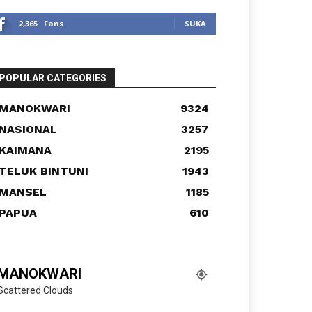
2,365
Fans
SUKA
POPULAR CATEGORIES
MANOKWARI
9324
NASIONAL
3257
KAIMANA
2195
TELUK BINTUNI
1943
MANSEL
1185
PAPUA
610
MANOKWARI
Scattered Clouds