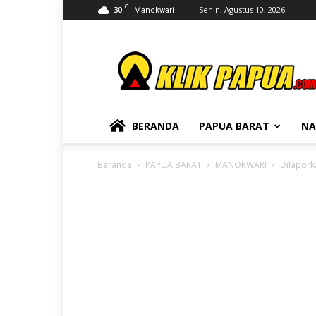
C
30
Senin, Agustus 10, 2026
Manokwari
KLIKPAPUA
BERANDA
PAPUA BARAT
NA
Beranda
PAPUA BARAT
MANOKWARI
Dilapork