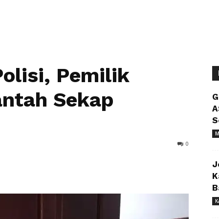
olisi, Pemilik
antah Sekap
G
A
S
M
0
J
K
B
K