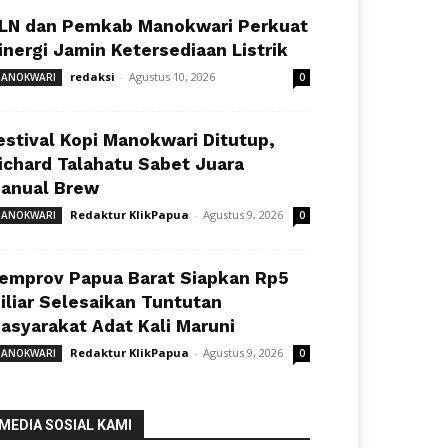
LN dan Pemkab Manokwari Perkuat
inergi Jamin Ketersediaan Listrik
redaksi
-
Agustus 10, 2026
ANOKWARI
0
estival Kopi Manokwari Ditutup,
ichard Talahatu Sabet Juara
anual Brew
Redaktur KlikPapua
-
Agustus 9, 2026
ANOKWARI
0
emprov Papua Barat Siapkan Rp5
iliar Selesaikan Tuntutan
asyarakat Adat Kali Maruni
Redaktur KlikPapua
-
Agustus 9, 2026
ANOKWARI
0
MEDIA SOSIAL KAMI