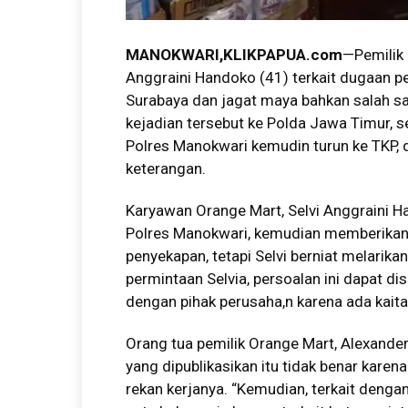
MANOKWARI,KLIKPAPUA.com
—Pemilik 
Anggraini Handoko (41) terkait dugaan pen
Surabaya dan jagat maya bahkan salah sa
kejadian tersebut ke Polda Jawa Timur, s
Polres Manokwari kemudin turun ke TKP, 
keterangan.
Karyawan Orange Mart, Selvi Anggraini H
Polres Manokwari, kemudian memberikan 
penyekapan, tetapi Selvi berniat melarika
permintaan Selvia, persoalan ini dapat di
dengan pihak perusaha,n karena ada kait
Orang tua pemilik Orange Mart, Alexande
yang dipublikasikan itu tidak benar karen
rekan kerjanya. “Kemudian, terkait denga