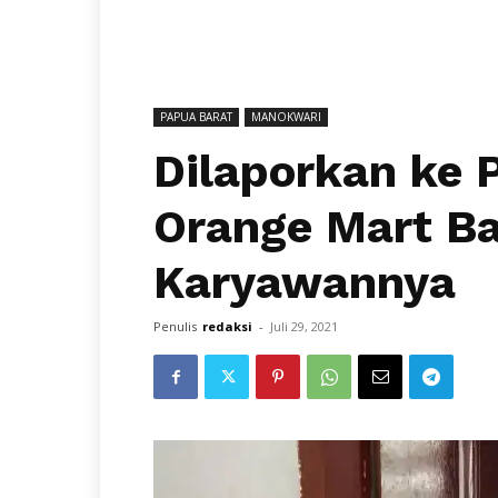
PAPUA BARAT
MANOKWARI
Dilaporkan ke P
Orange Mart B
Karyawannya
Penulis
redaksi
-
Juli 29, 2021