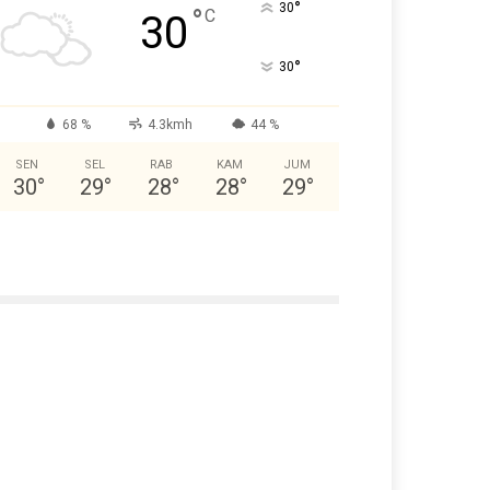
°
30
°
C
30
°
30
68 %
4.3kmh
44 %
SEN
SEL
RAB
KAM
JUM
30
°
29
°
28
°
28
°
29
°