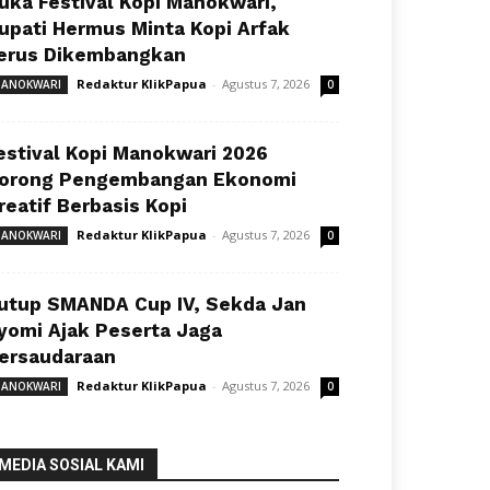
uka Festival Kopi Manokwari,
upati Hermus Minta Kopi Arfak
erus Dikembangkan
Redaktur KlikPapua
-
Agustus 7, 2026
ANOKWARI
0
estival Kopi Manokwari 2026
orong Pengembangan Ekonomi
reatif Berbasis Kopi
Redaktur KlikPapua
-
Agustus 7, 2026
ANOKWARI
0
utup SMANDA Cup IV, Sekda Jan
yomi Ajak Peserta Jaga
ersaudaraan
Redaktur KlikPapua
-
Agustus 7, 2026
ANOKWARI
0
MEDIA SOSIAL KAMI