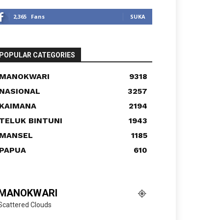
2,365
Fans
SUKA
POPULAR CATEGORIES
MANOKWARI
9318
NASIONAL
3257
KAIMANA
2194
TELUK BINTUNI
1943
MANSEL
1185
PAPUA
610
MANOKWARI
Scattered Clouds