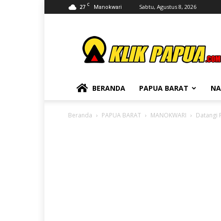
C
27
Sabtu, Agustus 8, 2026
Manokwari
KLIKPAPUA
BERANDA
PAPUA BARAT
NA
Beranda
PAPUA BARAT
MANOKWARI
Datangi 