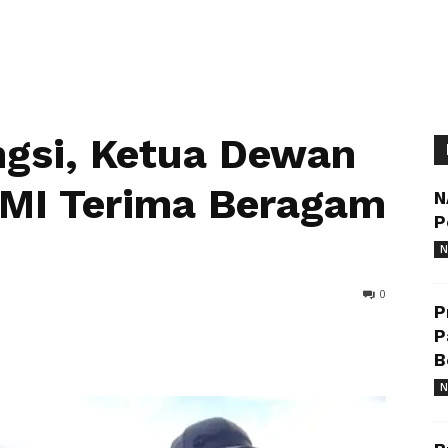
ngsi, Ketua Dewan
MI Terima Beragam
N
P
N
0
P
P
B
N