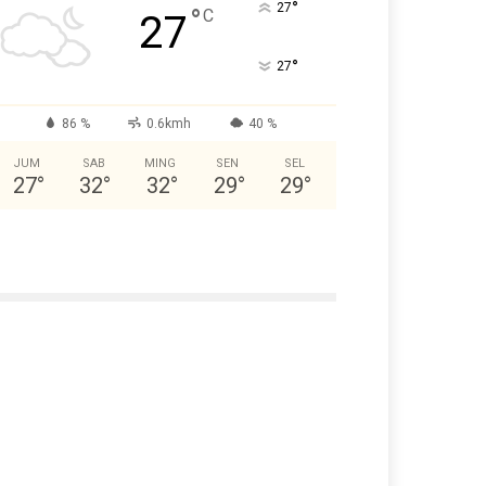
°
27
°
C
27
°
27
86 %
0.6kmh
40 %
JUM
SAB
MING
SEN
SEL
27
°
32
°
32
°
29
°
29
°