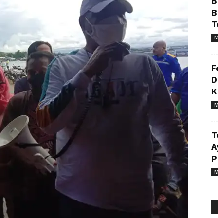
B
B
T
M
F
D
K
M
T
A
P
M