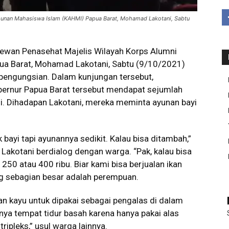
punan Mahasiswa Islam (KAHMI) Papua Barat, Mohamad Lakotani, Sabtu
ewan Penasehat Majelis Wilayah Korps Alumni
a Barat, Mohamad Lakotani, Sabtu (9/10/2021)
 pengungsian. Dalam kunjungan tersebut,
ernur Papua Barat tersebut mendapat sejumlah
i. Dihadapan Lakotani, mereka meminta ayunan bayi
k bayi tapi ayunannya sedikit. Kalau bisa ditambah,”
akotani berdialog dengan warga. “Pak, kalau bisa
250 atau 400 ribu. Biar kami bisa berjualan ikan
ang sebagian besar adalah perempuan.
n kayu untuk dipakai sebagai pengalas di dalam
nya tempat tidur basah karena hanya pakai alas
tripleks,” usul warga lainnya.