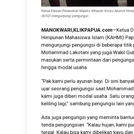
Ketua Dewan Penasehat Majelis Wilayah Korps Alumni Him
(9/10) mengunjungi pengungsi.
MANOKWARI,KLIKPAPUA.com
—Ketua D
Himpunan Mahasiswa Islam (KAHMI) Papu
mengunjungi pengungsi di beberapa titik
Mohammad Lakotani yang juga Wakil Gub
masukan serta permintaan dari pengungs
hingga modal usaha.
“Pak kami perlu ayunan bayi. Di sini banya
ujar seorang pengungsi saat Mohammad L
kami juga diberi modal usaha. Satu orang 
keliling lagi,” sambung pengungsi lain y
Ada juga pengungsi yang meminta bantua
tenda pengungsian. “Kalau hujan, kami pu
terpal. Kalau bisa kami dibelikan kayu dan 