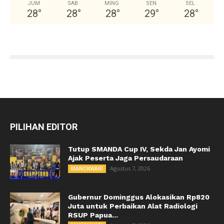
JUM
SAB
MING
SEN
SEL
28
°
28
°
28
°
29
°
28
°
PILIHAN EDITOR
Tutup SMANDA Cup IV, Sekda Jan Ayomi
Ajak Peserta Jaga Persaudaraan
Agustus 7, 2026
MANOKWARI
Gubernur Dominggus Alokasikan Rp820
Juta untuk Perbaikan Alat Radiologi
RSUP Papua...