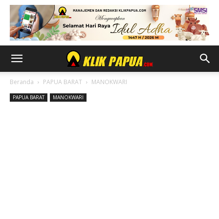
Beranda
PAPUA BARAT
MANOKWARI
PAPUA BARAT
MANOKWARI