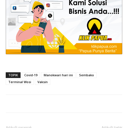
TOPIK
Covid-19
Manokwari hari ini
Sembako
Terminal Wosi
Vaksin
Artikulli paraprak
Artikulli tjetër