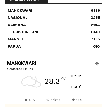
POPULAR CATEGORIES
MANOKWARI
9316
NASIONAL
3255
KAIMANA
2194
TELUK BINTUNI
1943
MANSEL
1185
PAPUA
610
MANOKWARI
Scattered Clouds
°
28.3
°
C
28.3
°
28.3
67 %
2.4kmh
47 %