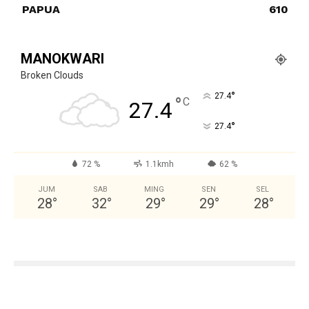
PAPUA
610
MANOKWARI
Broken Clouds
°
27.4
°
C
27.4
°
27.4
72 %
1.1kmh
62 %
JUM
SAB
MING
SEN
SEL
28
°
32
°
29
°
29
°
28
°