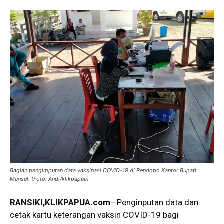
Bagian pengimputan data vaksinasi COVID-19 di Pendopo Kantor Bupati
Mansel. (Foto: Andi/klikpapua)
RANSIKI,KLIKPAPUA.com
—Penginputan data dan
cetak kartu keterangan vaksin COVID-19 bagi