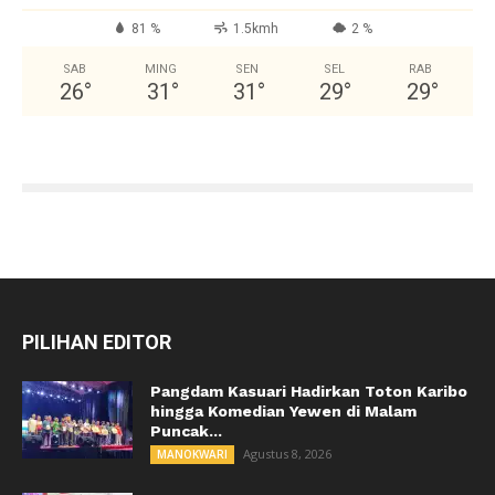
81 %
1.5kmh
2 %
SAB
MING
SEN
SEL
RAB
26
°
31
°
31
°
29
°
29
°
PILIHAN EDITOR
Pangdam Kasuari Hadirkan Toton Karibo
hingga Komedian Yewen di Malam
Puncak...
Agustus 8, 2026
MANOKWARI