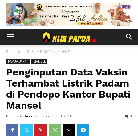
Beranda
PAPUA BARAT
MANSEL
PAPUA BARAT
MANSEL
Penginputan Data Vaksin
Terhambat Listrik Padam
di Pendopo Kantor Bupati
Mansel
Penulis
redaksi
-
September 18, 2021
0