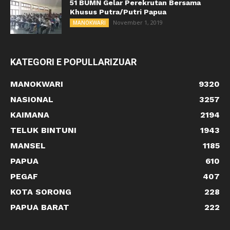
51 BUMN Gelar Perekrutan Bersama
Khusus Putra/Putri Papua
November 1, 2019
MANOKWARI
KATEGORI E POPULLARIZUAR
MANOKWARI
9320
NASIONAL
3257
KAIMANA
2194
TELUK BINTUNI
1943
MANSEL
1185
PAPUA
610
PEGAF
407
KOTA SORONG
228
PAPUA BARAT
222