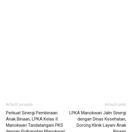
Artikulli paraprak
Artikulli tjetër
Perkuat Sinergi Pembinaan
LPKA Manokwari Jalin Sinergi
Anak Binaan, LPKA Kelas II
dengan Dinas Kesehatan,
Manokwari Tandatangani PKS
Dorong Klinik Layani Anak
dengan Polbangtan Manokwari
Binaan