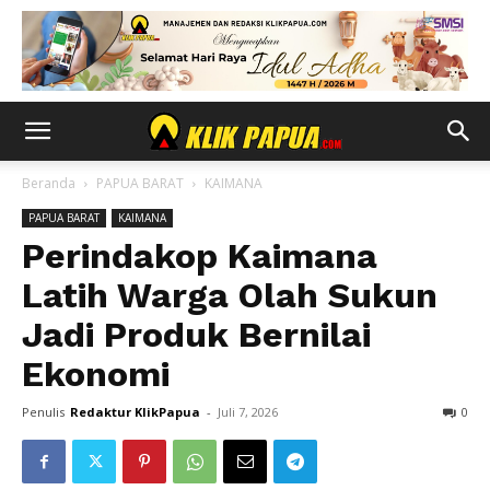
Beranda
PAPUA BARAT
KAIMANA
PAPUA BARAT
KAIMANA
Perindakop Kaimana
Latih Warga Olah Sukun
Jadi Produk Bernilai
Ekonomi
Penulis
Redaktur KlikPapua
-
Juli 7, 2026
0