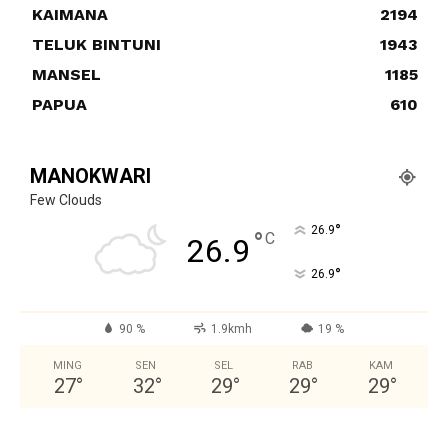
KAIMANA
2194
TELUK BINTUNI
1943
MANSEL
1185
PAPUA
610
MANOKWARI
Few Clouds
°
26.9
°
C
26.9
°
26.9
90 %
1.9kmh
19 %
MING
SEN
SEL
RAB
KAM
27
°
32
°
29
°
29
°
29
°