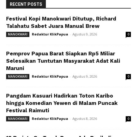
RECENT POSTS
Festival Kopi Manokwari Ditutup, Richard
Talahatu Sabet Juara Manual Brew
Redaktur KlikPapua
-
Agustus 9, 2026
MANOKWARI
0
Pemprov Papua Barat Siapkan Rp5 Miliar
Selesaikan Tuntutan Masyarakat Adat Kali
Maruni
Redaktur KlikPapua
-
Agustus 9, 2026
MANOKWARI
0
Pangdam Kasuari Hadirkan Toton Karibo
hingga Komedian Yewen di Malam Puncak
Festival Raimuti
Redaktur KlikPapua
-
Agustus 8, 2026
MANOKWARI
0