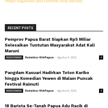
Pelajari bagaimana data komentar Anda diproses
RECENT POSTS
Pemprov Papua Barat Siapkan Rp5 Miliar
Selesaikan Tuntutan Masyarakat Adat Kali
Maruni
Redaktur KlikPapua
-
Agustus 9, 2026
MANOKWARI
0
Pangdam Kasuari Hadirkan Toton Karibo
hingga Komedian Yewen di Malam Puncak
Festival Raimuti
Redaktur KlikPapua
-
Agustus 8, 2026
MANOKWARI
0
18 Barista Se-Tanah Papua Adu Racik di