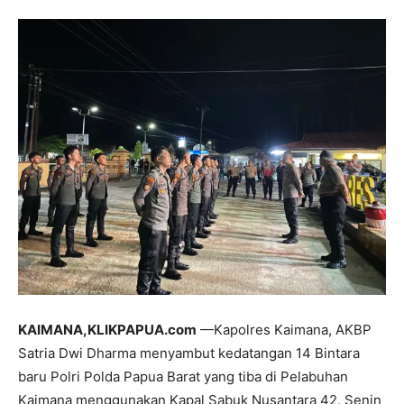
KAIMANA,KLIKPAPUA.com
—Kapolres Kaimana, AKBP
Satria Dwi Dharma menyambut kedatangan 14 Bintara
baru Polri Polda Papua Barat yang tiba di Pelabuhan
Kaimana menggunakan Kapal Sabuk Nusantara 42, Senin