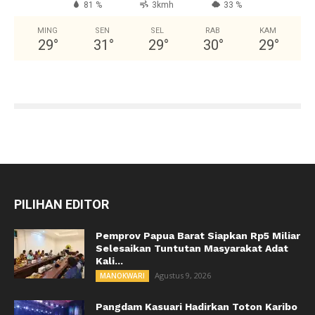
81 %
3kmh
33 %
MING
SEN
SEL
RAB
KAM
29
°
31
°
29
°
30
°
29
°
PILIHAN EDITOR
Pemprov Papua Barat Siapkan Rp5 Miliar
Selesaikan Tuntutan Masyarakat Adat
Kali...
Agustus 9, 2026
MANOKWARI
Pangdam Kasuari Hadirkan Toton Karibo