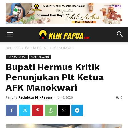
Beranda
PAPUA BARAT
MANOKWARI
PAPUA BARAT
MANOKWARI
Bupati Hermus Kritik
Penunjukan Plt Ketua
AFK Manokwari
Penulis
Redaktur KlikPapua
-
Juli 6, 2026
0