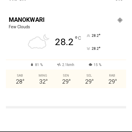
MANOKWARI
Few Clouds
°
28.2
°
C
28.2
°
28.2
81 %
2.1kmh
15 %
SAB
MING
SEN
SEL
RAB
28
°
32
°
29
°
29
°
29
°