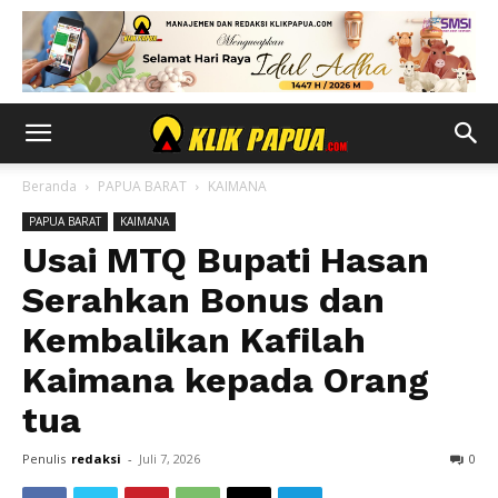
Beranda
PAPUA BARAT
KAIMANA
PAPUA BARAT
KAIMANA
Usai MTQ Bupati Hasan
Serahkan Bonus dan
Kembalikan Kafilah
Kaimana kepada Orang
tua
Penulis
redaksi
-
Juli 7, 2026
0