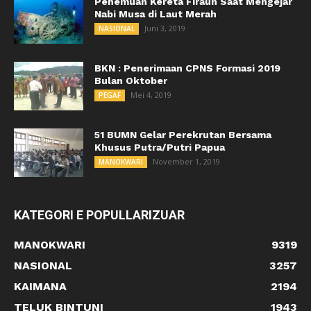
Penemuan Kereta Firaun Saat Mengejar
Nabi Musa di Laut Merah
Juni 3, 2019
NASIONAL
BKN : Penerimaan CPNS Formasi 2019
Bulan Oktober
Mei 4, 2019
PEGAF
51 BUMN Gelar Perekrutan Bersama
Khusus Putra/Putri Papua
November 1, 2019
MANOKWARI
KATEGORI E POPULLARIZUAR
MANOKWARI
9319
NASIONAL
3257
KAIMANA
2194
TELUK BINTUNI
1943