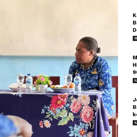
K
B
D
M
M
H
9
K
J
B
k
K