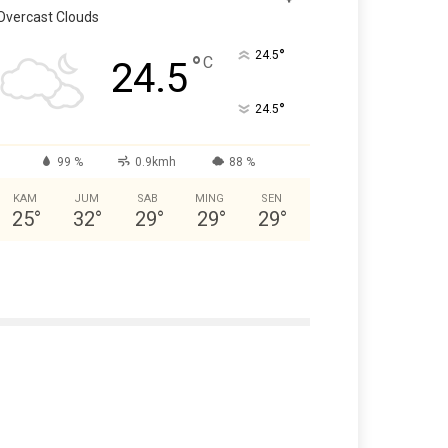
Overcast Clouds
°
24.5
°
C
24.5
°
24.5
99 %
0.9kmh
88 %
KAM
JUM
SAB
MING
SEN
25
°
32
°
29
°
29
°
29
°