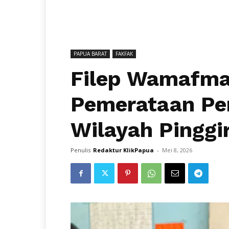
PAPUA BARAT
FAKFAK
Filep Wamafma
Pemerataan Pen
Wilayah Pinggi
Penulis
Redaktur KlikPapua
-
Mei 8, 2026