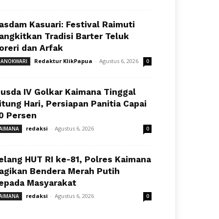
asdam Kasuari: Festival Raimuti
angkitkan Tradisi Barter Teluk
oreri dan Arfak
Redaktur KlikPapua
-
Agustus 6, 2026
ANOKWARI
0
usda IV Golkar Kaimana Tinggal
itung Hari, Persiapan Panitia Capai
0 Persen
redaksi
-
Agustus 6, 2026
AIMANA
0
elang HUT RI ke-81, Polres Kaimana
agikan Bendera Merah Putih
epada Masyarakat
redaksi
-
Agustus 6, 2026
AIMANA
0