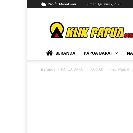
C
24.5
Jumat, Agustus 7, 2026
Manokwari
KLIKPAPUA
BERANDA
PAPUA BARAT
NA
Beranda
PAPUA BARAT
FAKFAK
Filep Wamafma