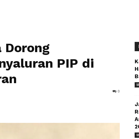
 Dorong
yaluran PIP di
K
H
ran
B
M
0
J
R
A
2
M