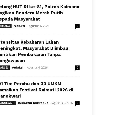
elang HUT RI ke-81, Polres Kaimana
agikan Bendera Merah Putih
epada Masyarakat
redaksi
-
Agustus 6, 2026
AIMANA
0
ntensitas Kebakaran Lahan
eningkat, Masyarakat Diimbau
entikan Pembakaran Tanpa
engawasan
redaksi
-
Agustus 6, 2026
ANSEL
0
91 Tim Perahu dan 30 UMKM
amaikan Festival Raimuti 2026 di
anokwari
Redaktur KlikPapua
-
Agustus 6, 2026
ANOKWARI
0