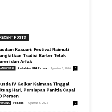
RECENT POSTS
asdam Kasuari: Festival Raimuti
angkitkan Tradisi Barter Teluk
oreri dan Arfak
Redaktur KlikPapua
-
Agustus 6, 2026
ANOKWARI
0
usda IV Golkar Kaimana Tinggal
itung Hari, Persiapan Panitia Capai
0 Persen
redaksi
-
Agustus 6, 2026
AIMANA
0