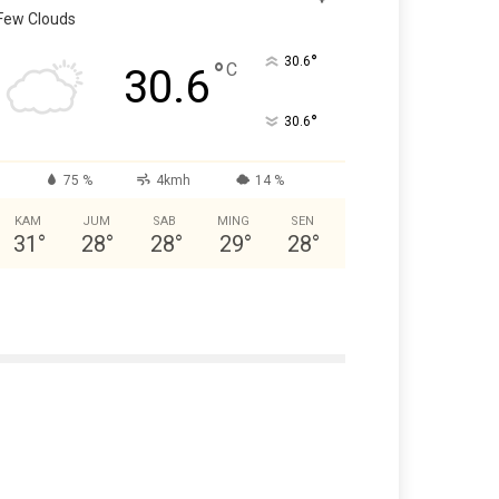
Few Clouds
°
30.6
°
C
30.6
°
30.6
75 %
4kmh
14 %
KAM
JUM
SAB
MING
SEN
31
°
28
°
28
°
29
°
28
°