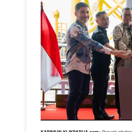
KARIMUN,KLIKPAPUA.com
– Proyek strat