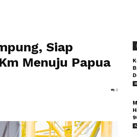
mpung, Siap
0 Km Menuju Papua
K
B
D
M
0
M
H
9
K