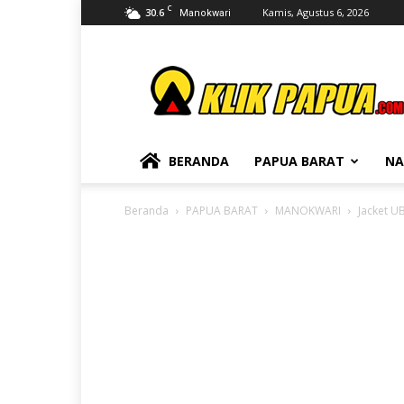
C
30.6
Kamis, Agustus 6, 2026
Manokwari
KLIKPAPUA
BERANDA
PAPUA BARAT
NA
Beranda
PAPUA BARAT
MANOKWARI
Jacket U