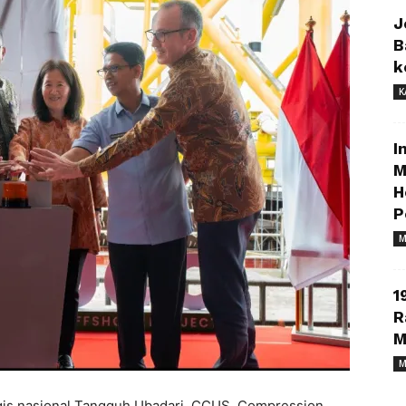
J
B
k
K
I
M
H
P
M
1
R
M
M
egis nasional Tangguh Ubadari, CCUS, Compression