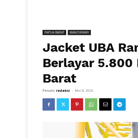
PAPUA BARAT
MANOKWARI
Jacket UBA Ra
Berlayar 5.80
Barat
Penulis
redaksi
-
Mei 8, 2026