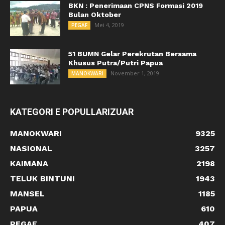
BKN : Penerimaan CPNS Formasi 2019
Bulan Oktober
Mei 4, 2019
PEGAF
51 BUMN Gelar Perekrutan Bersama
Khusus Putra/Putri Papua
November 1, 2019
MANOKWARI
KATEGORI E POPULLARIZUAR
MANOKWARI
9325
NASIONAL
3257
KAIMANA
2198
TELUK BINTUNI
1943
MANSEL
1185
PAPUA
610
PEGAF
407