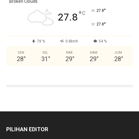
Broken Clouds
°
27.8
°
C
27.8
°
27.8
78 %
0.8kmh
54 %
SEN
SEL
RAB
KAM
JUM
28
°
31
°
29
°
29
°
28
°
PILIHAN EDITOR