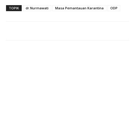
TOPIK
dr.Nurmawati
Masa Pemantauan Karantina
ODP