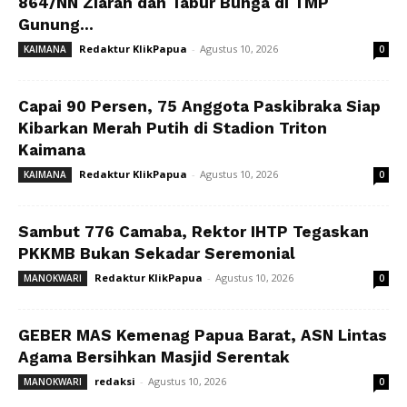
864/NN Ziarah dan Tabur Bunga di TMP
Gunung...
Redaktur KlikPapua
-
Agustus 10, 2026
KAIMANA
0
Capai 90 Persen, 75 Anggota Paskibraka Siap
Kibarkan Merah Putih di Stadion Triton
Kaimana
Redaktur KlikPapua
-
Agustus 10, 2026
KAIMANA
0
Sambut 776 Camaba, Rektor IHTP Tegaskan
PKKMB Bukan Sekadar Seremonial
Redaktur KlikPapua
-
Agustus 10, 2026
MANOKWARI
0
GEBER MAS Kemenag Papua Barat, ASN Lintas
Agama Bersihkan Masjid Serentak
redaksi
-
Agustus 10, 2026
MANOKWARI
0