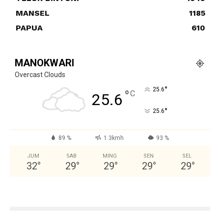
MANSEL
1185
PAPUA
610
MANOKWARI
Overcast Clouds
°
25.6
°
C
25.6
°
25.6
89 %
1.3kmh
93 %
JUM
SAB
MING
SEN
SEL
32
°
29
°
29
°
29
°
29
°