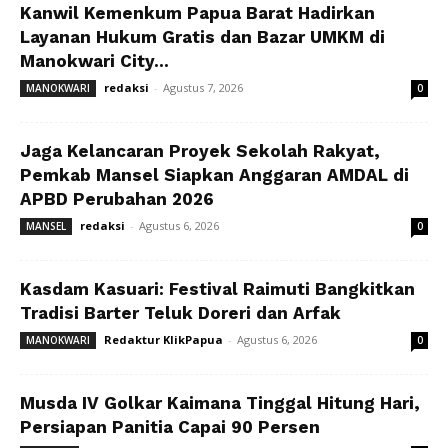
Kanwil Kemenkum Papua Barat Hadirkan
Layanan Hukum Gratis dan Bazar UMKM di
Manokwari City...
redaksi
-
Agustus 7, 2026
MANOKWARI
0
Jaga Kelancaran Proyek Sekolah Rakyat,
Pemkab Mansel Siapkan Anggaran AMDAL di
APBD Perubahan 2026
redaksi
-
Agustus 6, 2026
MANSEL
0
Kasdam Kasuari: Festival Raimuti Bangkitkan
Tradisi Barter Teluk Doreri dan Arfak
Redaktur KlikPapua
-
Agustus 6, 2026
MANOKWARI
0
Musda IV Golkar Kaimana Tinggal Hitung Hari,
Persiapan Panitia Capai 90 Persen