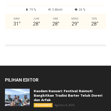
79 %
5.8kmh
26 %
KAM
JUM
SAB
MING
SEN
31
°
28
°
28
°
29
°
28
°
PILIHAN EDITOR
Kasdam Kasuari: Festival Raimuti
Bangkitkan Tradisi Barter Teluk Doreri
dan Arfak
Agustus 6, 2026
MANOKWARI