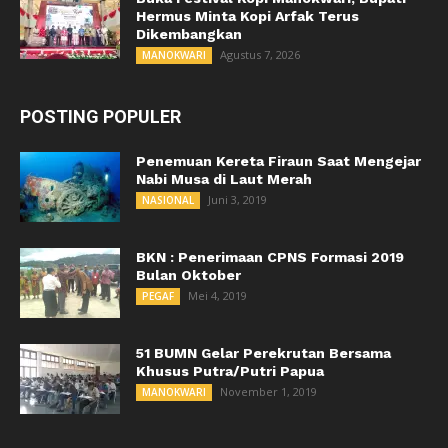
Hermus Minta Kopi Arfak Terus
Dikembangkan
Agustus 7, 2026
MANOKWARI
POSTING POPULER
Penemuan Kereta Firaun Saat Mengejar
Nabi Musa di Laut Merah
Juni 3, 2019
NASIONAL
BKN : Penerimaan CPNS Formasi 2019
Bulan Oktober
Mei 4, 2019
PEGAF
51 BUMN Gelar Perekrutan Bersama
Khusus Putra/Putri Papua
November 1, 2019
MANOKWARI