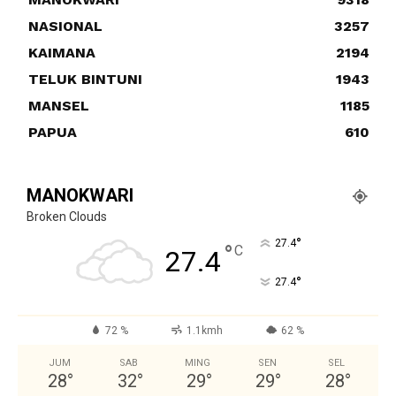
NASIONAL
3257
KAIMANA
2194
TELUK BINTUNI
1943
MANSEL
1185
PAPUA
610
MANOKWARI
Broken Clouds
°
27.4
°
C
27.4
°
27.4
72 %
1.1kmh
62 %
JUM
SAB
MING
SEN
SEL
28
°
32
°
29
°
29
°
28
°