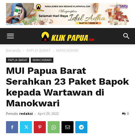
Beranda
PAPUA BARAT
MANOKWARI
PAPUA BARAT
MANOKWARI
MUI Papua Barat
Serahkan 23 Paket Bapok
kepada Wartawan di
Manokwari
Penulis
redaksi
-
April 29, 2022
0