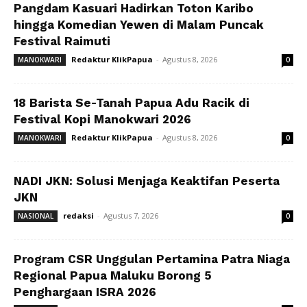
Pangdam Kasuari Hadirkan Toton Karibo
hingga Komedian Yewen di Malam Puncak
Festival Raimuti
Redaktur KlikPapua
-
Agustus 8, 2026
MANOKWARI
0
18 Barista Se-Tanah Papua Adu Racik di
Festival Kopi Manokwari 2026
Redaktur KlikPapua
-
Agustus 8, 2026
MANOKWARI
0
NADI JKN: Solusi Menjaga Keaktifan Peserta
JKN
redaksi
-
Agustus 7, 2026
NASIONAL
0
Program CSR Unggulan Pertamina Patra Niaga
Regional Papua Maluku Borong 5
Penghargaan ISRA 2026