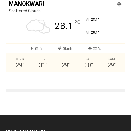
MANOKWARI
Scattered Clouds
°
28.1
°
C
28.1
°
28.1
81 %
3kmh
33 %
MING
SEN
SEL
RAB
KAM
29
°
31
°
29
°
30
°
29
°