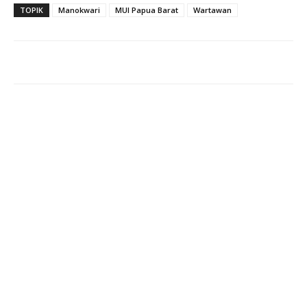
TOPIK
Manokwari
MUI Papua Barat
Wartawan