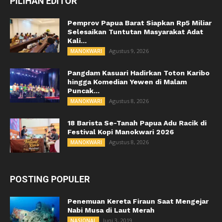
PILIHAN EDITOR
Pemprov Papua Barat Siapkan Rp5 Miliar
Selesaikan Tuntutan Masyarakat Adat
Kali...
Agustus 9, 2026
MANOKWARI
Pangdam Kasuari Hadirkan Toton Karibo
hingga Komedian Yewen di Malam
Puncak...
Agustus 8, 2026
MANOKWARI
18 Barista Se-Tanah Papua Adu Racik di
Festival Kopi Manokwari 2026
Agustus 8, 2026
MANOKWARI
POSTING POPULER
Penemuan Kereta Firaun Saat Mengejar
Nabi Musa di Laut Merah
Juni 3, 2019
NASIONAL