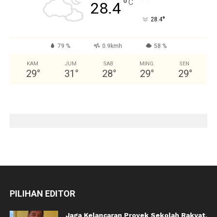
°
C
28.4
°
28.4
79 %
0.9kmh
58 %
KAM
JUM
SAB
MING
SEN
29
°
31
°
28
°
29
°
29
°
PILIHAN EDITOR
Jaga Kelancaran Proyek Sekolah Rakyat,