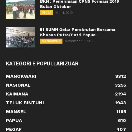
BKN : Penerimaan CPNS Formasi 2019
Bulan Oktober
Mei 4, 2019
PEGAF
51 BUMN Gelar Perekrutan Bersama
Khusus Putra/Putri Papua
November 1, 2019
MANOKWARI
KATEGORI E POPULLARIZUAR
MANOKWARI
9312
NASIONAL
3255
KAIMANA
2194
TELUK BINTUNI
1943
MANSEL
1185
PAPUA
610
PEGAF
407