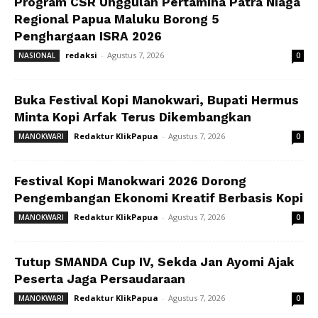
Program CSR Unggulan Pertamina Patra Niaga
Regional Papua Maluku Borong 5
Penghargaan ISRA 2026
redaksi
-
Agustus 7, 2026
NASIONAL
0
Buka Festival Kopi Manokwari, Bupati Hermus
Minta Kopi Arfak Terus Dikembangkan
Redaktur KlikPapua
-
Agustus 7, 2026
MANOKWARI
0
Festival Kopi Manokwari 2026 Dorong
Pengembangan Ekonomi Kreatif Berbasis Kopi
Redaktur KlikPapua
-
Agustus 7, 2026
MANOKWARI
0
Tutup SMANDA Cup IV, Sekda Jan Ayomi Ajak
Peserta Jaga Persaudaraan
Redaktur KlikPapua
-
Agustus 7, 2026
MANOKWARI
0