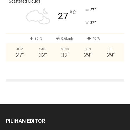
Scattered Clouds
°
27
°
C
27
°
27
86 %
0.6kmh
40 %
JUM
SAB
MING
SEN
SEL
27
°
32
°
32
°
29
°
29
°
PILIHAN EDITOR