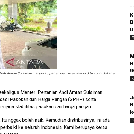
K
B
D
M
M
H
9
 Andi Amran Sulaiman menjawab pertanyaan awak media ditemui di Jakarta,
K
ekaligus Menteri Pertanian Andi Amran Sulaiman
J
lisasi Pasokan dan Harga Pangan (SPHP) serta
B
enjaga stabilitas pasokan dan harga pangan.
k
Itu nggak boleh naik. Kemudian distribusinya, ini ada
K
diperbaiki ke seluruh Indonesia. Kami berupaya keras