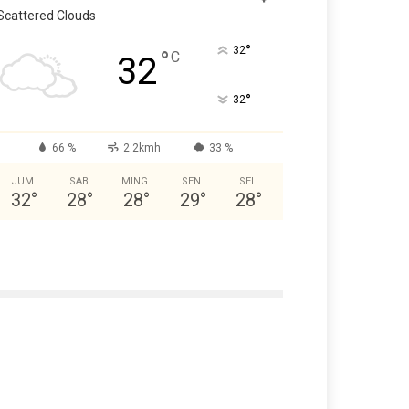
Scattered Clouds
°
32
°
C
32
°
32
66 %
2.2kmh
33 %
JUM
SAB
MING
SEN
SEL
32
°
28
°
28
°
29
°
28
°