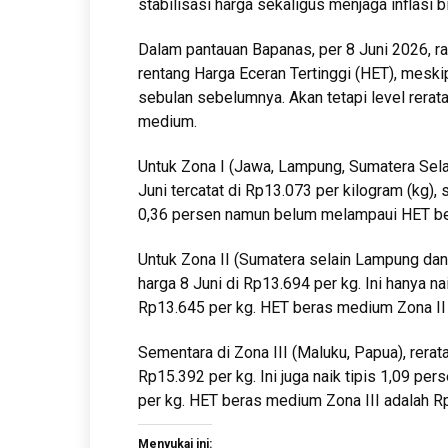
stabilisasi harga sekaligus menjaga inflasi b
Dalam pantauan Bapanas, per 8 Juni 2026, r
rentang Harga Eceran Tertinggi (HET), mes
sebulan sebelumnya. Akan tetapi level rera
medium.
Untuk Zona I (Jawa, Lampung, Sumatera Selata
Juni tercatat di Rp13.073 per kilogram (kg), 
0,36 persen namun belum melampaui HET be
Untuk Zona II (Sumatera selain Lampung dan 
harga 8 Juni di Rp13.694 per kg. Ini hanya na
Rp13.645 per kg. HET beras medium Zona II s
Sementara di Zona III (Maluku, Papua), rerat
Rp15.392 per kg. Ini juga naik tipis 1,09 pe
per kg. HET beras medium Zona III adalah R
Menyukai ini: