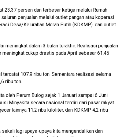
at 23,37 persen dan terbesar ketiga melalui Rumah
saluran penjualan melalui outlet pangan atau koperasi
perasi Desa/Kelurahan Merah Putih (KDKMP), dan outlet
i meningkat dalam 3 bulan terakhir. Realisasi penjualan
 meningkat cukup drastis pada April sebesar 61,45
 tercatat 107,9 ribu ton. Sementara realisasi selama
6 ribu ton.
kita oleh Perum Bulog sejak 1 Januari sampai 6 Juni
ibusi Minyakita secara nasional terdiri dari pasar rakyat
engecer lainnya 11,2 ribu kiloliter, dan KDKMP 4,2 ribu
a sekali lagi upaya-upaya kita mengendalikan dan