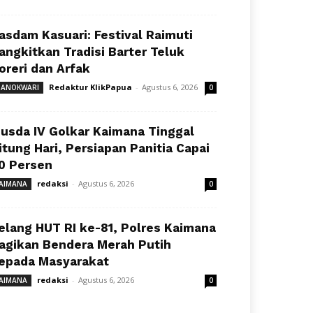
asdam Kasuari: Festival Raimuti
angkitkan Tradisi Barter Teluk
oreri dan Arfak
Redaktur KlikPapua
-
Agustus 6, 2026
ANOKWARI
0
usda IV Golkar Kaimana Tinggal
itung Hari, Persiapan Panitia Capai
0 Persen
redaksi
-
Agustus 6, 2026
AIMANA
0
elang HUT RI ke-81, Polres Kaimana
agikan Bendera Merah Putih
epada Masyarakat
redaksi
-
Agustus 6, 2026
AIMANA
0