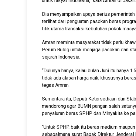
untuk rakyat Indonesia,” kata Amran di Jakart
Dia menyampaikan upaya serius pemerinta
terlihat dari penguatan pasokan beras prog
titik utama transaksi kebutuhan pokok masya
Amran meminta masyarakat tidak perlu khawa
Perum Bulog untuk menjaga pasokan dan stabi
sejarah Indonesia.
“Dulunya hanya, kalau bulan Juni itu hanya 1,5
tidak ada alasan harga naik, khususnya bera
tegas Amran.
Sementara itu, Deputi Ketersediaan dan Stab
mendorong agar BUMN pangan salah satuny
penyaluran beras SPHP dan Minyakita ke pas
“Untuk SPHP, baik itu beras medium maupun Mi
sebagaimana surat Bapak Direktur Jendera