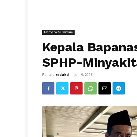
Menyapa Nusantara
Kepala Bapana
SPHP-Minyakita
Penulis
redaksi
-
Juni 9, 2026