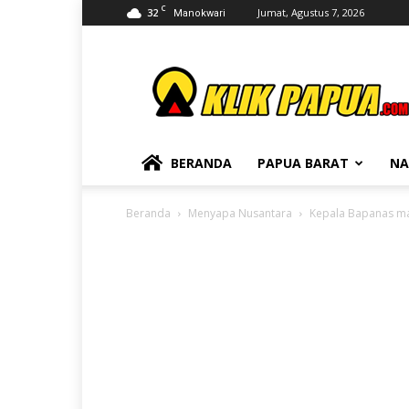
C
32
Jumat, Agustus 7, 2026
Manokwari
KLIKPAPUA
BERANDA
PAPUA BARAT
NA
Beranda
Menyapa Nusantara
Kepala Bapanas mas