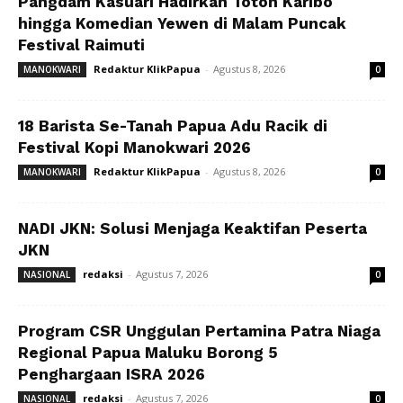
Pangdam Kasuari Hadirkan Toton Karibo
hingga Komedian Yewen di Malam Puncak
Festival Raimuti
Redaktur KlikPapua
-
Agustus 8, 2026
MANOKWARI
0
18 Barista Se-Tanah Papua Adu Racik di
Festival Kopi Manokwari 2026
Redaktur KlikPapua
-
Agustus 8, 2026
MANOKWARI
0
NADI JKN: Solusi Menjaga Keaktifan Peserta
JKN
redaksi
-
Agustus 7, 2026
NASIONAL
0
Program CSR Unggulan Pertamina Patra Niaga
Regional Papua Maluku Borong 5
Penghargaan ISRA 2026
redaksi
-
Agustus 7, 2026
NASIONAL
0