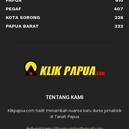
PAPUA
610
PEGAF
407
KOTA SORONG
228
PAPUA BARAT
222
TENTANG KAMI
Klikpapua.com hadir menambah nuansa baru dunia jurnalistik
di Tanah Papua
Hubungi kami:
klikpapuamkw@gmail.com