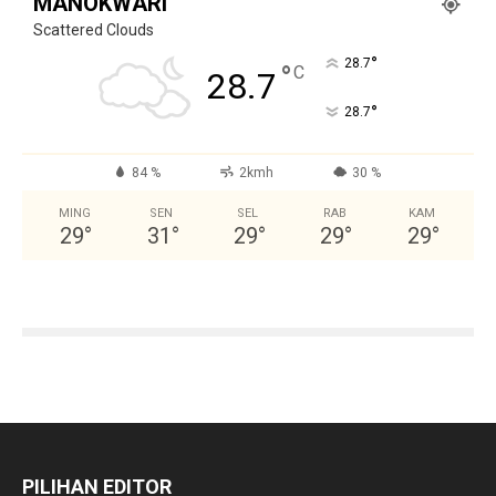
MANOKWARI
Scattered Clouds
°
28.7
°
C
28.7
°
28.7
84 %
2kmh
30 %
MING
SEN
SEL
RAB
KAM
29
°
31
°
29
°
29
°
29
°
PILIHAN EDITOR