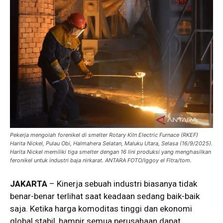
Pekerja mengolah forenikel di smelter Rotary Kiln Electric Furnace (RKEF)
Harita Nickel, Pulau Obi, Halmahera Selatan, Maluku Utara, Selasa (16/9/2025).
Harita Nickel memiliki tiga smelter dengan 16 lini produksi yang menghasilkan
feronikel untuk industri baja nirkarat. ANTARA FOTO/Iggoy el Fitra/tom.
JAKARTA
– Kinerja sebuah industri biasanya tidak
benar-benar terlihat saat keadaan sedang baik-baik
saja. Ketika harga komoditas tinggi dan ekonomi
global stabil, hampir semua perusahaan dapat