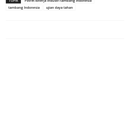
TOPIK
Potret kinerja industri tambang Indonesia
tambang Indonesia
ujian daya tahan