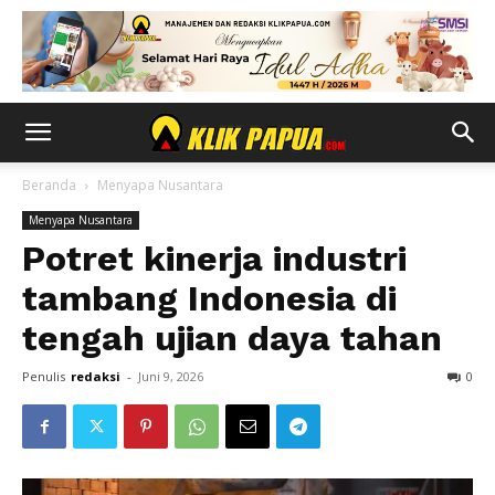
Beranda
Menyapa Nusantara
Menyapa Nusantara
Potret kinerja industri
tambang Indonesia di
tengah ujian daya tahan
Penulis
redaksi
-
Juni 9, 2026
0