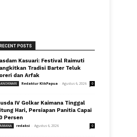
RECENT POSTS
asdam Kasuari: Festival Raimuti
angkitkan Tradisi Barter Teluk
oreri dan Arfak
Redaktur KlikPapua
-
Agustus 6, 2026
ANOKWARI
0
usda IV Golkar Kaimana Tinggal
itung Hari, Persiapan Panitia Capai
0 Persen
redaksi
-
Agustus 6, 2026
AIMANA
0