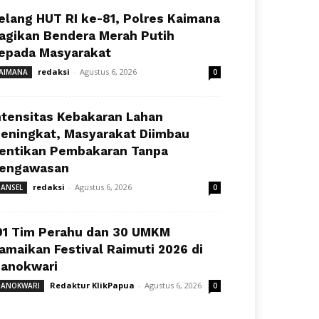
elang HUT RI ke-81, Polres Kaimana
agikan Bendera Merah Putih
epada Masyarakat
redaksi
-
Agustus 6, 2026
AIMANA
0
ntensitas Kebakaran Lahan
eningkat, Masyarakat Diimbau
entikan Pembakaran Tanpa
engawasan
redaksi
-
Agustus 6, 2026
ANSEL
0
91 Tim Perahu dan 30 UMKM
amaikan Festival Raimuti 2026 di
anokwari
Redaktur KlikPapua
-
Agustus 6, 2026
ANOKWARI
0