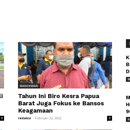
K
B
D
M
MANOKWARI
i
Tahun Ini Biro Kesra Papua
M
h
Barat Juga Fokus ke Bansos
H
Keagamaan
9
redaksi
-
Februari 22, 2022
0
0
K