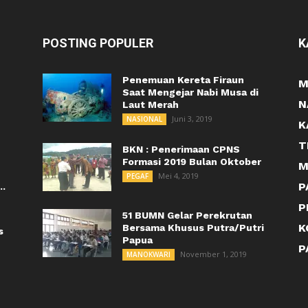
POSTING POPULER
K
Penemuan Kereta Firaun
M
Saat Mengejar Nabi Musa di
N
Laut Merah
Juni 3, 2019
NASIONAL
K
T
BKN : Penerimaan CPNS
Formasi 2019 Bulan Oktober
M
Mei 4, 2019
PEGAF
P
..
P
51 BUMN Gelar Perekrutan
K
Bersama Khusus Putra/Putri
s
Papua
P
November 1, 2019
MANOKWARI