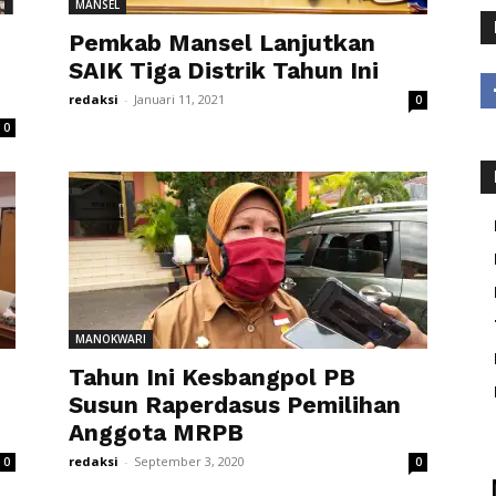
MANSEL
Pemkab Mansel Lanjutkan
SAIK Tiga Distrik Tahun Ini
redaksi
-
Januari 11, 2021
0
0
MANOKWARI
Tahun Ini Kesbangpol PB
Susun Raperdasus Pemilihan
Anggota MRPB
redaksi
-
September 3, 2020
0
0