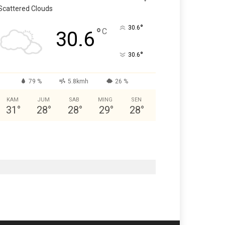
Scattered Clouds
°
30.6
°
C
30.6
°
30.6
79 %
5.8kmh
26 %
KAM
JUM
SAB
MING
SEN
31
°
28
°
28
°
29
°
28
°