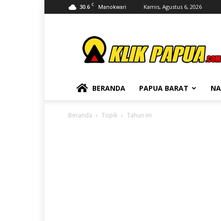
C
30.6
Kamis, Agustus 6, 2026
Manokwari
KLIKPAPUA
BERANDA
PAPUA BARAT
NA
Beranda
Topik
Tahun ini