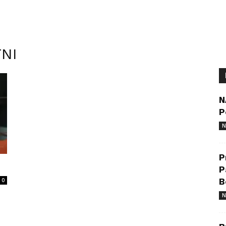
TNI
N
P
N
P
P
0
B
N