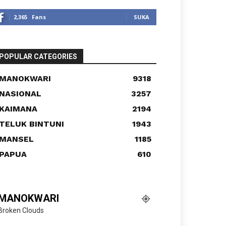
2,365
Fans
SUKA
POPULAR CATEGORIES
MANOKWARI
9318
NASIONAL
3257
KAIMANA
2194
TELUK BINTUNI
1943
MANSEL
1185
PAPUA
610
MANOKWARI
Broken Clouds