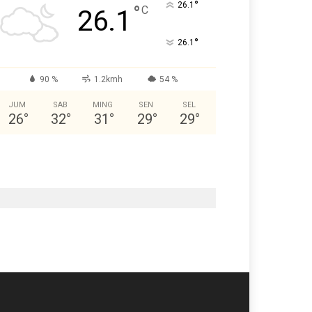
°
26.1
°
C
26.1
°
26.1
90 %
1.2kmh
54 %
JUM
SAB
MING
SEN
SEL
26
°
32
°
31
°
29
°
29
°