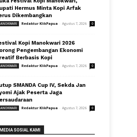
uka Festival Kopi Manokwari,
upati Hermus Minta Kopi Arfak
erus Dikembangkan
Redaktur KlikPapua
-
Agustus 7, 2026
ANOKWARI
0
estival Kopi Manokwari 2026
orong Pengembangan Ekonomi
reatif Berbasis Kopi
Redaktur KlikPapua
-
Agustus 7, 2026
ANOKWARI
0
utup SMANDA Cup IV, Sekda Jan
yomi Ajak Peserta Jaga
ersaudaraan
Redaktur KlikPapua
-
Agustus 7, 2026
ANOKWARI
0
MEDIA SOSIAL KAMI