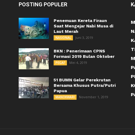
POSTING POPULER
K
Penemuan Kereta Firaun
M
Saat Mengejar Nabi Musa di
N
Laut Merah
Juni 3, 2019
NASIONAL
K
T
BKN : Penerimaan CPNS
Formasi 2019 Bulan Oktober
M
Mei 4, 2019
PEGAF
P
P
51 BUMN Gelar Perekrutan
K
Bersama Khusus Putra/Putri
Papua
P
November 1, 2019
MANOKWARI