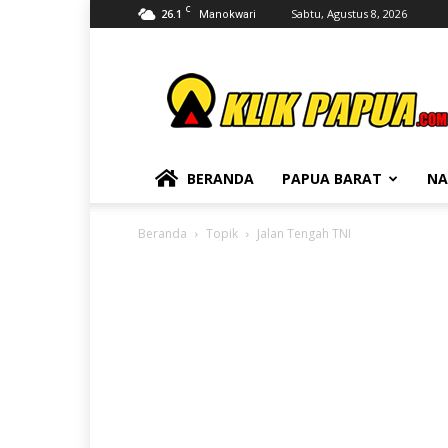
C
26.1
Sabtu, Agustus 8, 2026
Manokwari
KLIKPAPUA
BERANDA
PAPUA BARAT
NA
Beranda
Topik
Jalan Tengah TNI