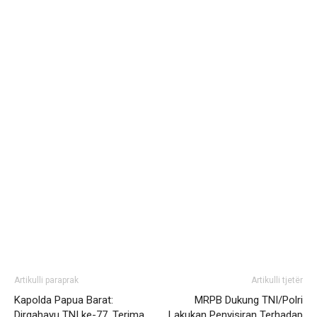
Artikulli paraprak
Artikulli tjetër
Kapolda Papua Barat:
MRPB Dukung TNI/Polri
Dirgahayu TNI ke-77, Terima
Lakukan Penyisiran Terhadap