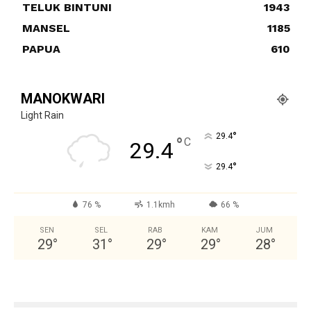
TELUK BINTUNI
1943
MANSEL
1185
PAPUA
610
MANOKWARI
Light Rain
°
29.4
°
C
29.4
°
29.4
76 %
1.1kmh
66 %
SEN
SEL
RAB
KAM
JUM
29
°
31
°
29
°
29
°
28
°