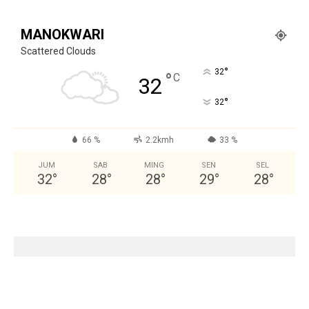
MANOKWARI
Scattered Clouds
°
32
°
C
32
°
32
66 %
2.2kmh
33 %
JUM
SAB
MING
SEN
SEL
32
°
28
°
28
°
29
°
28
°