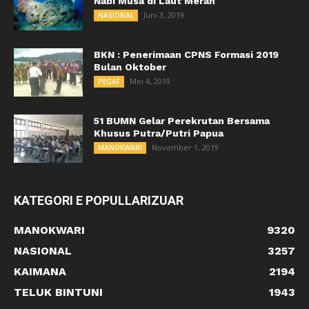
Nabi Musa di Laut Merah
Juni 3, 2019
NASIONAL
BKN : Penerimaan CPNS Formasi 2019
Bulan Oktober
Mei 4, 2019
PEGAF
51 BUMN Gelar Perekrutan Bersama
Khusus Putra/Putri Papua
November 1, 2019
MANOKWARI
KATEGORI E POPULLARIZUAR
MANOKWARI
9320
NASIONAL
3257
KAIMANA
2194
TELUK BINTUNI
1943