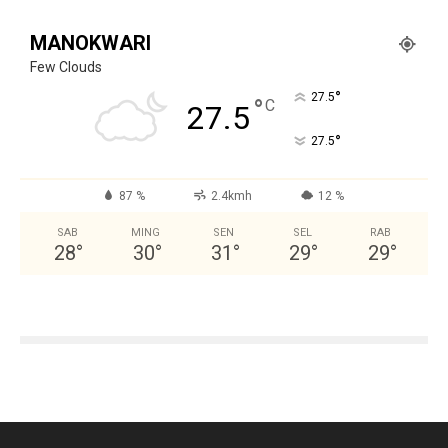
MANOKWARI
Few Clouds
°
27.5
°
C
27.5
°
27.5
87 %
2.4kmh
12 %
SAB
MING
SEN
SEL
RAB
28
°
30
°
31
°
29
°
29
°