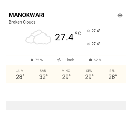
MANOKWARI
Broken Clouds
°
27.4
°
C
27.4
°
27.4
72 %
1.1kmh
62 %
JUM
SAB
MING
SEN
SEL
28
°
32
°
29
°
29
°
28
°