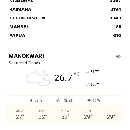
NASIONAL
3257
KAIMANA
2194
TELUK BINTUNI
1943
MANSEL
1185
PAPUA
610
MANOKWARI
Scattered Clouds
°
26.7
°
C
26.7
°
26.7
89 %
1.3kmh
30 %
JUM
SAB
MING
SEN
SEL
27
°
32
°
32
°
29
°
29
°