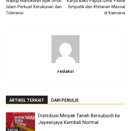
Wabup Manokwari Ajak Umat
Karya Bakti Papua Gelar Pawai
Islam Perkuat Kerukunan dan
Simpatik dan Khitanan Massal
Toleransi
di Kaimana
redaksi
ARTIKEL TERKAIT
DARI PENULIS
Distribusi Minyak Tanah Bersubsidi ke
Jayawijaya Kembali Normal
PAPUA