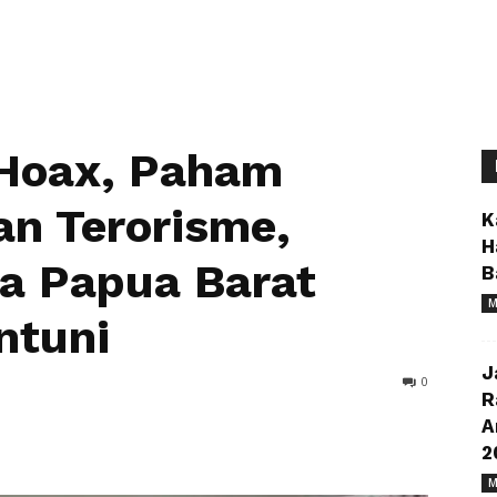
 Hoax, Paham
an Terorisme,
K
H
a Papua Barat
B
M
ntuni
J
0
R
A
2
M