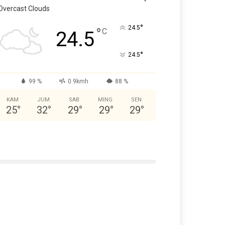
Overcast Clouds
°
24.5
°
C
24.5
°
24.5
99 %
0.9kmh
88 %
KAM
JUM
SAB
MING
SEN
25
°
32
°
29
°
29
°
29
°