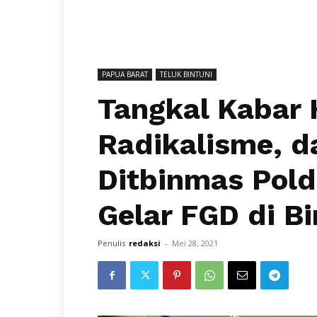
PAPUA BARAT
TELUK BINTUNI
Tangkal Kabar
Radikalisme, d
Ditbinmas Pold
Gelar FGD di Bi
Penulis
redaksi
-
Mei 28, 2021