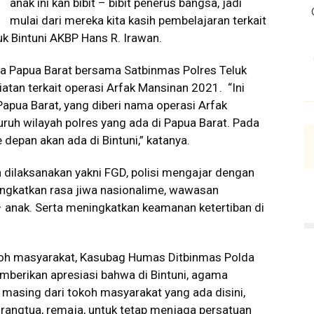
anak ini kan bibit – bibit penerus bangsa, jadi
mulai dari mereka kita kasih pembelajaran terkait
k Bintuni AKBP Hans R. Irawan.
a Papua Barat bersama Satbinmas Polres Teluk
atan terkait operasi Arfak Mansinan 2021. “Ini
apua Barat, yang diberi nama operasi Arfak
uruh wilayah polres yang ada di Papua Barat. Pada
e depan akan ada di Bintuni,” katanya.
 dilaksanakan yakni FGD, polisi mengajar dengan
ningkatkan rasa jiwa nasionalime, wawasan
 anak. Serta meningkatkan keamanan ketertiban di
oh masyarakat, Kasubag Humas Ditbinmas Polda
berikan apresiasi bahwa di Bintuni, agama
– masing dari tokoh masyarakat yang ada disini,
rangtua, remaja, untuk tetap menjaga persatuan