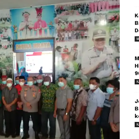
K
B
D
M
M
H
9
K
J
B
k
K