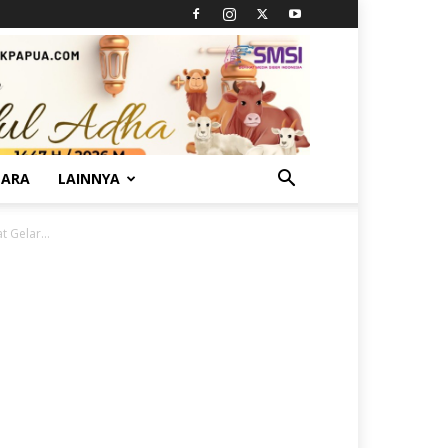
TARA
LAINNYA
 Gelar...