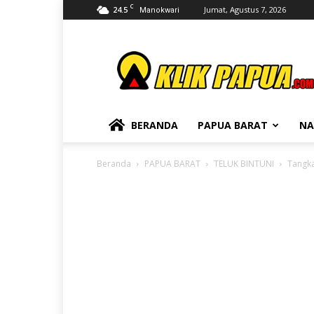
C
24.5
Jumat, Agustus 7, 2026
Manokwari
KLIKPAPUA
BERANDA
PAPUA BARAT
NA
Beranda
PAPUA BARAT
TELUK BINTUNI
Tangka