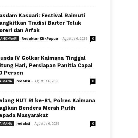
asdam Kasuari: Festival Raimuti
angkitkan Tradisi Barter Teluk
oreri dan Arfak
Redaktur KlikPapua
-
Agustus 6, 2026
ANOKWARI
0
usda IV Golkar Kaimana Tinggal
itung Hari, Persiapan Panitia Capai
0 Persen
redaksi
-
Agustus 6, 2026
AIMANA
0
elang HUT RI ke-81, Polres Kaimana
agikan Bendera Merah Putih
epada Masyarakat
redaksi
-
Agustus 6, 2026
AIMANA
0