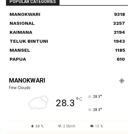
POPULAR CATEGORIES
MANOKWARI
9318
NASIONAL
3257
KAIMANA
2194
TELUK BINTUNI
1943
MANSEL
1185
PAPUA
610
MANOKWARI
Few Clouds
°
28.3
°
C
28.3
°
28.3
68 %
2.5kmh
15 %