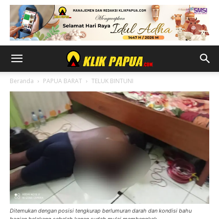
Beranda
PAPUA BARAT
TELUK BINTUNI
Ditemukan dengan posisi tengkurap berlumuran darah dan kondisi bahu
bagian belakang sebelah kanan sudah mulai membengkak.