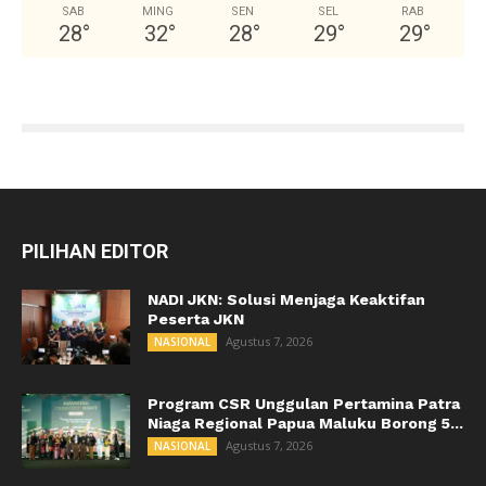
SAB
MING
SEN
SEL
RAB
28
°
32
°
28
°
29
°
29
°
PILIHAN EDITOR
NADI JKN: Solusi Menjaga Keaktifan
Peserta JKN
Agustus 7, 2026
NASIONAL
Program CSR Unggulan Pertamina Patra
Niaga Regional Papua Maluku Borong 5...
Agustus 7, 2026
NASIONAL