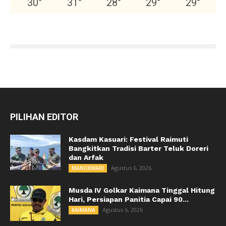
30
°
31
°
28
°
29
°
29
°
PILIHAN EDITOR
Kasdam Kasuari: Festival Raimuti
Bangkitkan Tradisi Barter Teluk Doreri
dan Arfak
Agustus 6, 2026
MANOKWARI
Musda IV Golkar Kaimana Tinggal Hitung
Hari, Persiapan Panitia Capai 90...
Agustus 6, 2026
KAIMANA