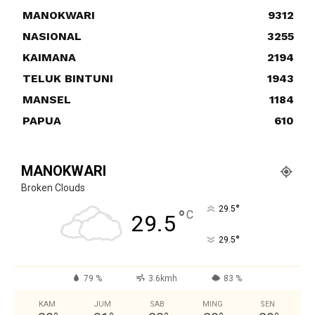
MANOKWARI
9312
NASIONAL
3255
KAIMANA
2194
TELUK BINTUNI
1943
MANSEL
1184
PAPUA
610
MANOKWARI
Broken Clouds
°
29.5
°
C
29.5
°
29.5
79 %
3.6kmh
83 %
KAM
JUM
SAB
MING
SEN