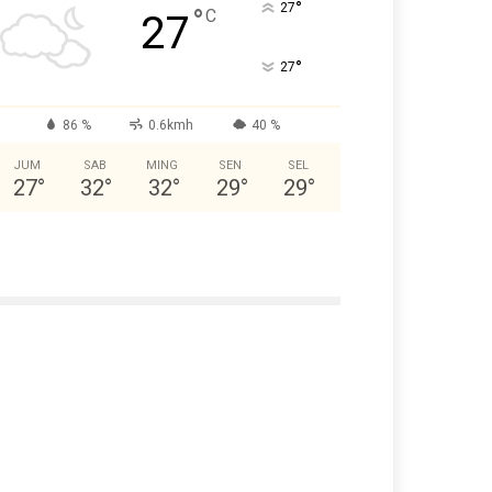
°
27
°
C
27
°
27
86 %
0.6kmh
40 %
JUM
SAB
MING
SEN
SEL
27
°
32
°
32
°
29
°
29
°