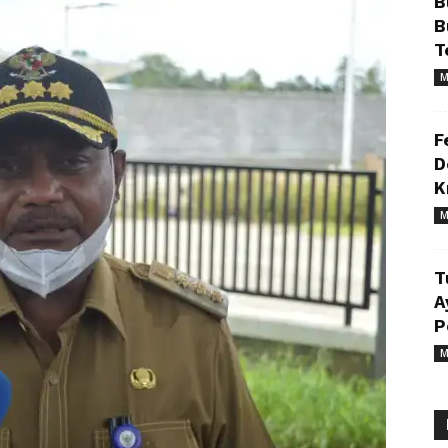
B
B
T
M
F
D
K
M
T
A
P
M