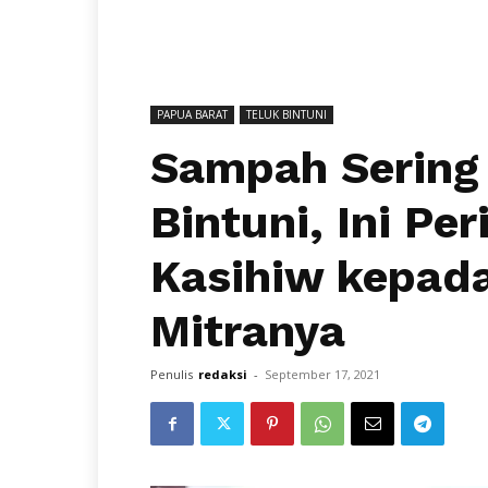
PAPUA BARAT
TELUK BINTUNI
Sampah Sering
Bintuni, Ini Pe
Kasihiw kepad
Mitranya
Penulis
redaksi
-
September 17, 2021