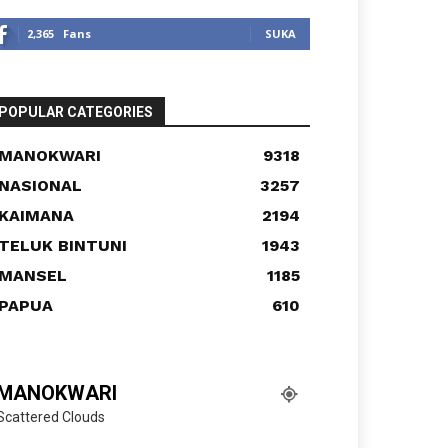
2,365
Fans
SUKA
POPULAR CATEGORIES
MANOKWARI
9318
NASIONAL
3257
KAIMANA
2194
TELUK BINTUNI
1943
MANSEL
1185
PAPUA
610
MANOKWARI
Scattered Clouds