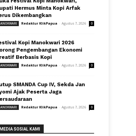
uka Festival Kopi Manokwari,
upati Hermus Minta Kopi Arfak
erus Dikembangkan
Redaktur KlikPapua
-
Agustus 7, 2026
ANOKWARI
0
estival Kopi Manokwari 2026
orong Pengembangan Ekonomi
reatif Berbasis Kopi
Redaktur KlikPapua
-
Agustus 7, 2026
ANOKWARI
0
utup SMANDA Cup IV, Sekda Jan
yomi Ajak Peserta Jaga
ersaudaraan
Redaktur KlikPapua
-
Agustus 7, 2026
ANOKWARI
0
MEDIA SOSIAL KAMI