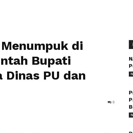
 Menumpuk di
rintah Bupati
N
P
a Dinas PU dan
N
P
P
0
B
N