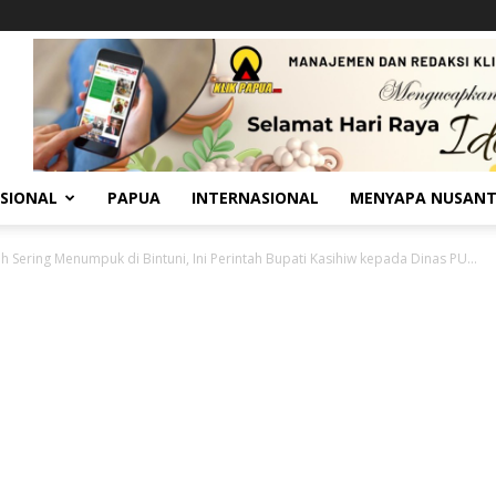
SIONAL
PAPUA
INTERNASIONAL
MENYAPA NUSAN
 Sering Menumpuk di Bintuni, Ini Perintah Bupati Kasihiw kepada Dinas PU...