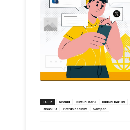
TOPIK
bintuni
Bintuni baru
Bintuni hari ini
Dinas PU
Petrus Kasihiw
Sampah