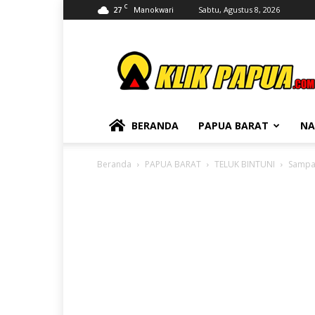
C
27
Sabtu, Agustus 8, 2026
Manokwari
KLIKPAPUA
BERANDA
PAPUA BARAT
NA
Beranda
PAPUA BARAT
TELUK BINTUNI
Sampah