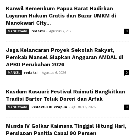
Kanwil Kemenkum Papua Barat Hadirkan
Layanan Hukum Gratis dan Bazar UMKM di
Manokwari City...
redaksi
-
Agustus 7, 2026
MANOKWARI
0
Jaga Kelancaran Proyek Sekolah Rakyat,
Pemkab Mansel Siapkan Anggaran AMDAL di
APBD Perubahan 2026
redaksi
-
Agustus 6, 2026
MANSEL
0
Kasdam Kasuari: Festival Raimuti Bangkitkan
Tradisi Barter Teluk Doreri dan Arfak
Redaktur KlikPapua
-
Agustus 6, 2026
MANOKWARI
0
Musda IV Golkar Kaimana Tinggal Hitung Hari,
Persiapan Panitia Capai 90 Persen