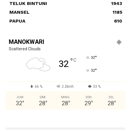
TELUK BINTUNI
1943
MANSEL
1185
PAPUA
610
MANOKWARI
Scattered Clouds
°
32
°
C
32
°
32
66 %
2.2kmh
33 %
JUM
SAB
MING
SEN
SEL
32
°
28
°
28
°
29
°
28
°