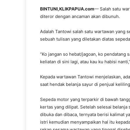
BINTUNI,KLIKPAPUA.com
— Salah satu war
diteror dengan ancaman akan dibunuh.
Adalah Tantowi salah satu wartawan yang 
sebuah tulisan yang diletakan diatas seped
“Ko jangan so hebat/jagoan, ko pendatang s
keliatan di sini lagi, atau kau ku habisi nant
Kepada wartawan Tantowi menjelaskan, adan
saat hendak belanja sayur di penjual kelilin
Sepeda motor yang terparkir di bawah tangga
kertas yang dilipat. Setelah selesai belanja
dibuka dan dibaca, ternyata berisi kalimat
istri kemudian menyampaikan hal itu kepad
rekan sesama wartawan yang tinggal disebe