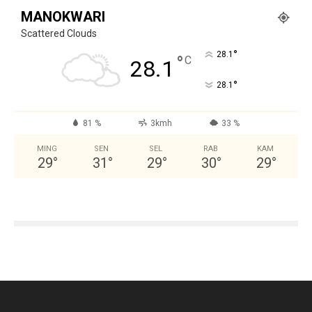
MANOKWARI
Scattered Clouds
°
28.1
°
C
28.1
°
28.1
81 %
3kmh
33 %
MING
SEN
SEL
RAB
KAM
29
°
31
°
29
°
30
°
29
°