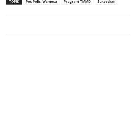
TOPIK
Pos Polisi Wamesa
Program TMMD
Sukseskan