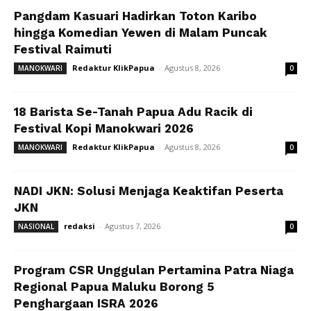
Pangdam Kasuari Hadirkan Toton Karibo
hingga Komedian Yewen di Malam Puncak
Festival Raimuti
Redaktur KlikPapua
-
Agustus 8, 2026
MANOKWARI
0
18 Barista Se-Tanah Papua Adu Racik di
Festival Kopi Manokwari 2026
Redaktur KlikPapua
-
Agustus 8, 2026
MANOKWARI
0
NADI JKN: Solusi Menjaga Keaktifan Peserta
JKN
redaksi
-
Agustus 7, 2026
NASIONAL
0
Program CSR Unggulan Pertamina Patra Niaga
Regional Papua Maluku Borong 5
Penghargaan ISRA 2026