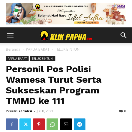
Beranda
PAPUA BARAT
TELUK BINTUNI
PAPUA BARAT
TELUK BINTUNI
Personil Pos Polisi
Wamesa Turut Serta
Sukseskan Program
TMMD ke 111
Penulis
redaksi
-
Juli 8, 2021
0