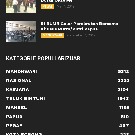
Mei 4, 2019
PEGAF
51 BUMN Gelar Perekrutan Bersama
Khusus Putra/Putri Papua
November 1, 2019
MANOKWARI
KATEGORI E POPULLARIZUAR
MANOKWARI
9312
NASIONAL
3255
KAIMANA
2194
TELUK BINTUNI
1943
MANSEL
1185
PAPUA
610
PEGAF
407
KOTA SORONG
228