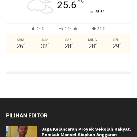
°
C
25.6
°
25.6
94 %
0.9kmh
29 %
KAM
JUM
SAB
MING
SEN
26
°
32
°
28
°
28
°
29
°
PILIHAN EDITOR
Jaga Kelancaran Proyek Sekolah Rakyat,
Pemkab Mansel Siapkan Anggaran