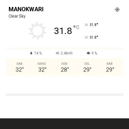
MANOKWARI
Clear Sky
°
31.8
°
C
31.8
°
31.8
74 %
2.4kmh
9 %
SAB
MING
SEN
SEL
RAB
32
°
32
°
28
°
29
°
29
°