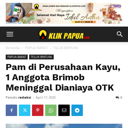
Beranda
PAPUA BARAT
TELUK BINTUNI
PAPUA BARAT
TELUK BINTUNI
Pam di Perusahaan Kayu,
1 Anggota Brimob
Meninggal Dianiaya OTK
Penulis
redaksi
-
April 17, 2020
0