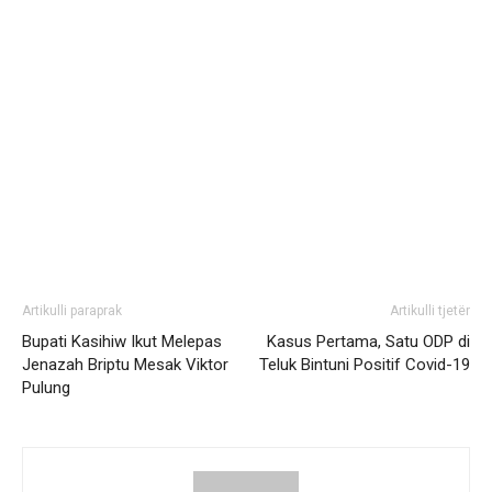
Artikulli paraprak
Artikulli tjetër
Bupati Kasihiw Ikut Melepas
Kasus Pertama, Satu ODP di
Jenazah Briptu Mesak Viktor
Teluk Bintuni Positif Covid-19
Pulung