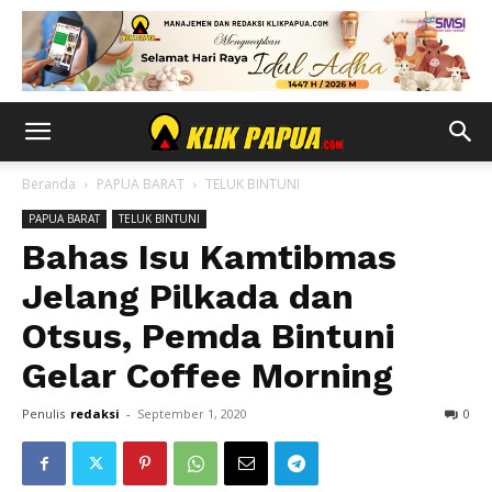
Beranda
PAPUA BARAT
TELUK BINTUNI
PAPUA BARAT
TELUK BINTUNI
Bahas Isu Kamtibmas
Jelang Pilkada dan
Otsus, Pemda Bintuni
Gelar Coffee Morning
Penulis
redaksi
-
September 1, 2020
0