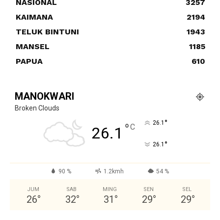
NASIONAL
3257
KAIMANA
2194
TELUK BINTUNI
1943
MANSEL
1185
PAPUA
610
MANOKWARI
Broken Clouds
°
26.1
°
C
26.1
°
26.1
90 %
1.2kmh
54 %
JUM
SAB
MING
SEN
SEL
26
°
32
°
31
°
29
°
29
°