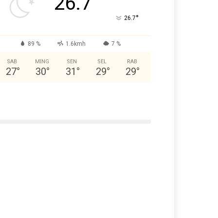
26.7
°
26.7
89 %
1.6kmh
7 %
SAB
MING
SEN
SEL
RAB
27
°
30
°
31
°
29
°
29
°