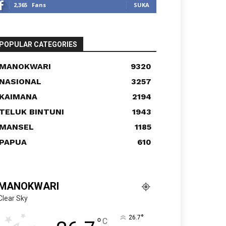
2,365
Fans
SUKA
POPULAR CATEGORIES
MANOKWARI
9320
NASIONAL
3257
KAIMANA
2194
TELUK BINTUNI
1943
MANSEL
1185
PAPUA
610
MANOKWARI
Clear Sky
°
26.7
°
C