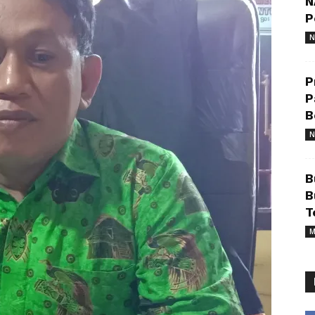
N
P
N
P
P
B
N
B
B
T
M