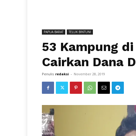
PAPUA BARAT
TELUK BINTUNI
53 Kampung di
Cairkan Dana D
Penulis
redaksi
-
November 28, 2019