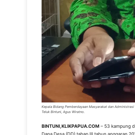
Kepala Bidang Pemberdayaan Masyarakat dan Administras
Teluk Bintuni, Agus Wiratno.
BINTUNI,KLIKPAPUA.COM
– 53 kampung de
Dana Desa (DD) tahap III tahun anggaran 20