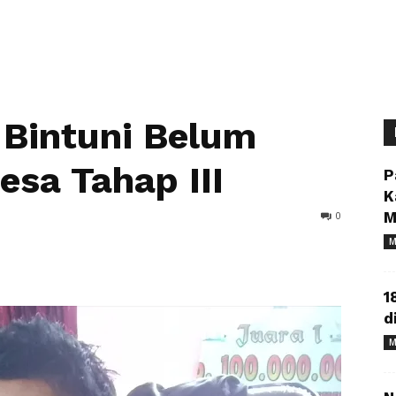
 Bintuni Belum
esa Tahap III
P
K
0
M
M
1
d
M