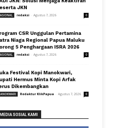
ADI JKN: Solusi Menjaga Keaktifan
eserta JKN
redaksi
-
Agustus 7, 2026
ASIONAL
0
rogram CSR Unggulan Pertamina
atra Niaga Regional Papua Maluku
orong 5 Penghargaan ISRA 2026
redaksi
-
Agustus 7, 2026
ASIONAL
0
uka Festival Kopi Manokwari,
upati Hermus Minta Kopi Arfak
erus Dikembangkan
Redaktur KlikPapua
-
Agustus 7, 2026
ANOKWARI
0
MEDIA SOSIAL KAMI