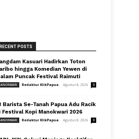
RECENT POSTS
angdam Kasuari Hadirkan Toton
aribo hingga Komedian Yewen di
alam Puncak Festival Raimuti
Redaktur KlikPapua
-
Agustus 8, 2026
ANOKWARI
0
8 Barista Se-Tanah Papua Adu Racik
i Festival Kopi Manokwari 2026
Redaktur KlikPapua
-
Agustus 8, 2026
ANOKWARI
0