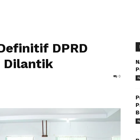
Definitif DPRD
Dilantik
N
P
0
N
P
P
B
N