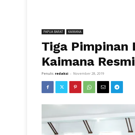
PAPUA BARAT
KAIMANA
Tiga Pimpinan 
Kaimana Resmi 
Penulis
redaksi
-
November 28, 2019