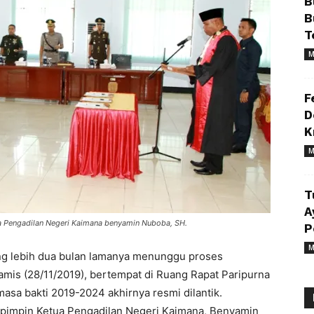
B
B
T
M
F
D
K
M
T
A
ua Pengadilan Negeri Kaimana benyamin Nuboba, SH.
P
M
ng lebih dua bulan lamanya menunggu proses
mis (28/11/2019), bertempat di Ruang Rapat Paripurna
sa bakti 2019-2024 akhirnya resmi dilantik.
ipimpin Ketua Pengadilan Negeri Kaimana, Benyamin