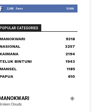
2,365
Fans
SUKA
POPULAR CATEGORIES
MANOKWARI
9318
NASIONAL
3257
KAIMANA
2194
TELUK BINTUNI
1943
MANSEL
1185
PAPUA
610
MANOKWARI
Broken Clouds