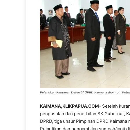
Pelantikan Pimpinan Defenitif DPRD Kaimana dipimpin Ket
KAIMANA,KLIKPAPUA.COM-
Setelah kura
pengusulan dan penerbitan SK Gubernur, Ka
DPRD, tiga unsur Pimpinan DPRD Kaimana ma
Pelantikan dan pengambilan sumpah/janji d