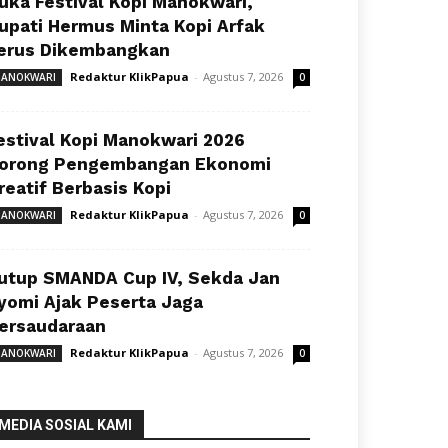
uka Festival Kopi Manokwari,
upati Hermus Minta Kopi Arfak
erus Dikembangkan
Redaktur KlikPapua
-
Agustus 7, 2026
ANOKWARI
0
estival Kopi Manokwari 2026
orong Pengembangan Ekonomi
reatif Berbasis Kopi
Redaktur KlikPapua
-
Agustus 7, 2026
ANOKWARI
0
utup SMANDA Cup IV, Sekda Jan
yomi Ajak Peserta Jaga
ersaudaraan
Redaktur KlikPapua
-
Agustus 7, 2026
ANOKWARI
0
MEDIA SOSIAL KAMI