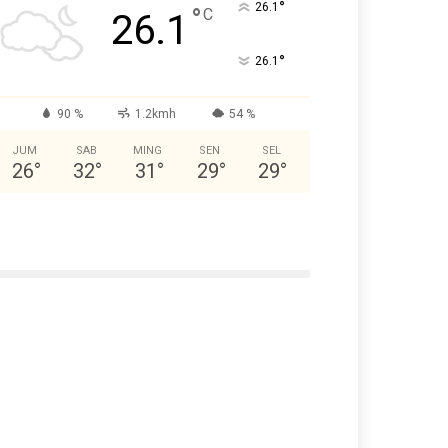
°
26.1
°
C
26.1
°
26.1
90 %
1.2kmh
54 %
JUM
SAB
MING
SEN
SEL
26
°
32
°
31
°
29
°
29
°