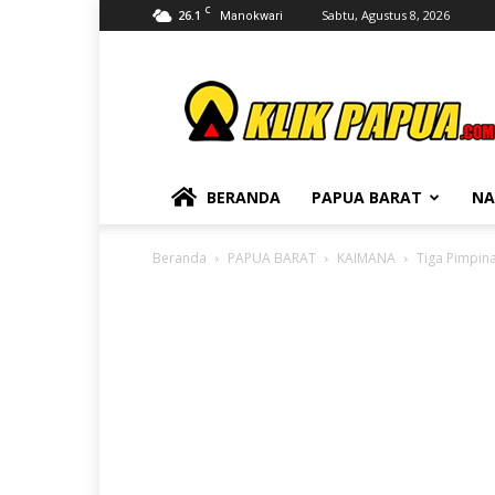
C
26.1
Sabtu, Agustus 8, 2026
Manokwari
KLIKPAPUA
BERANDA
PAPUA BARAT
NA
Beranda
PAPUA BARAT
KAIMANA
Tiga Pimpina