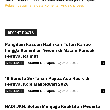
Situs ini menggunakan Akismet untuk mengurangi spam.
Pelajari bagaimana data komentar Anda diproses
RECENT POSTS
Pangdam Kasuari Hadirkan Toton Karibo
hingga Komedian Yewen di Malam Puncak
Festival Raimuti
Redaktur KlikPapua
-
Agustus 8, 2026
MANOKWARI
0
18 Barista Se-Tanah Papua Adu Racik di
Festival Kopi Manokwari 2026
Redaktur KlikPapua
-
Agustus 8, 2026
MANOKWARI
0
NADI JKN: Solusi Menjaga Keaktifan Peserta