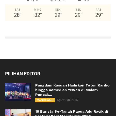
81 %
2.1kmh
15 %
SAB
MING
SEN
SEL
RAB
28
°
32
°
29
°
29
°
29
°
PILIHAN EDITOR
Pangdam Kasuari Hadirkan Toton Karibo
hingga Komedian Yewen di Malam
Puncak...
Agustus 8, 2026
MANOKWARI
18 Barista Se-Tanah Papua Adu Racik di