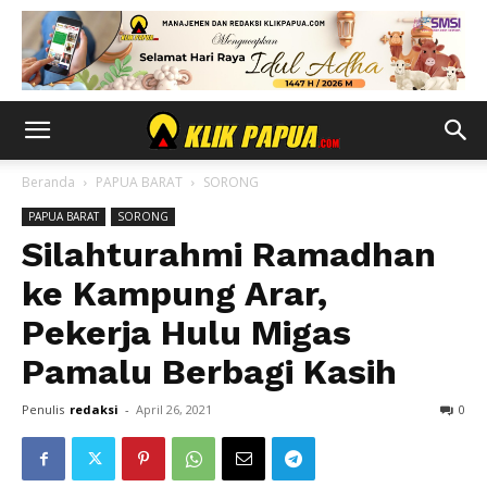
Beranda
PAPUA BARAT
SORONG
PAPUA BARAT
SORONG
Silahturahmi Ramadhan
ke Kampung Arar,
Pekerja Hulu Migas
Pamalu Berbagi Kasih
Penulis
redaksi
-
April 26, 2021
0