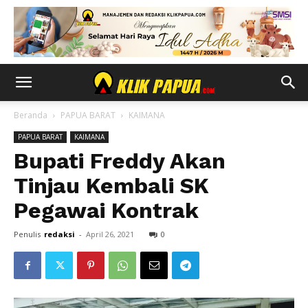
Beranda
PAPUA BARAT
KAIMANA
PAPUA BARAT
KAIMANA
Bupati Freddy Akan
Tinjau Kembali SK
Pegawai Kontrak
Penulis
redaksi
-
April 26, 2021
0