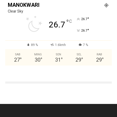
MANOKWARI
Clear Sky
°
26.7
°
C
26.7
°
26.7
89 %
1.6kmh
7 %
SAB
MING
SEN
SEL
RAB
27
°
30
°
31
°
29
°
29
°