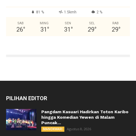
81 %
1.5kmh
2 %
SAB
MING
SEN
SEL
RAB
26
°
31
°
31
°
29
°
29
°
PILIHAN EDITOR
Pangdam Kasuari Hadirkan Toton Karibo
hingga Komedian Yewen di Malam
Puncak...
Agustus 8, 2026
MANOKWARI