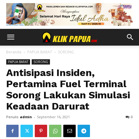
Beranda
PAPUA BARAT
SORONG
PAPUA BARAT
SORONG
Antisipasi Insiden,
Pertamina Fuel Terminal
Sorong Lakukan Simulasi
Keadaan Darurat
Penulis
admin
-
September 16, 2021
0