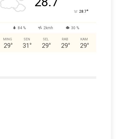
28.7
°
28.7
84 %
2kmh
30 %
MING
SEN
SEL
RAB
KAM
29
°
31
°
29
°
29
°
29
°