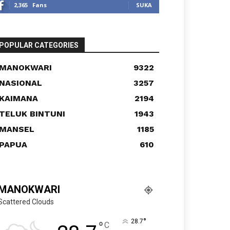
2,365
Fans
SUKA
POPULAR CATEGORIES
MANOKWARI
9322
NASIONAL
3257
KAIMANA
2194
TELUK BINTUNI
1943
MANSEL
1185
PAPUA
610
MANOKWARI
Scattered Clouds
°
28.7
°
C