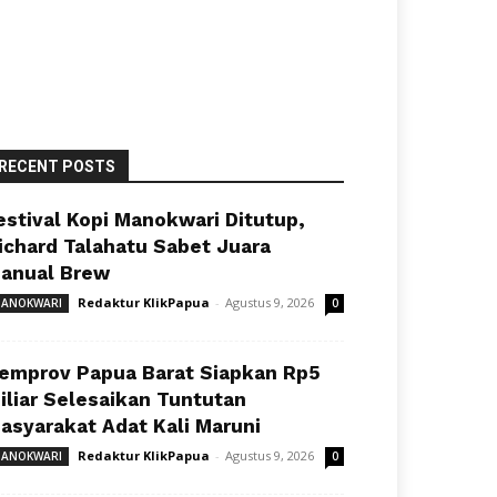
RECENT POSTS
estival Kopi Manokwari Ditutup,
ichard Talahatu Sabet Juara
anual Brew
Redaktur KlikPapua
-
Agustus 9, 2026
ANOKWARI
0
emprov Papua Barat Siapkan Rp5
iliar Selesaikan Tuntutan
asyarakat Adat Kali Maruni
Redaktur KlikPapua
-
Agustus 9, 2026
ANOKWARI
0