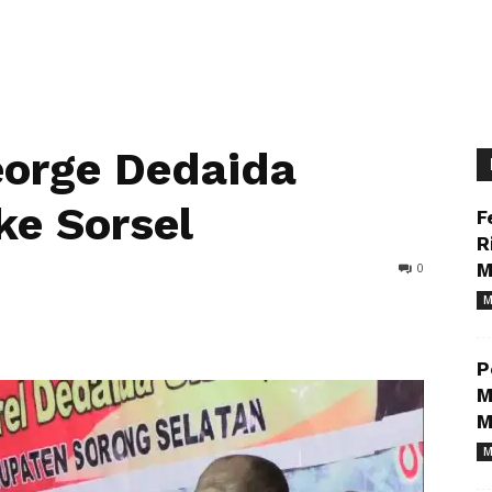
eorge Dedaida
ke Sorsel
F
R
0
M
M
P
M
M
M