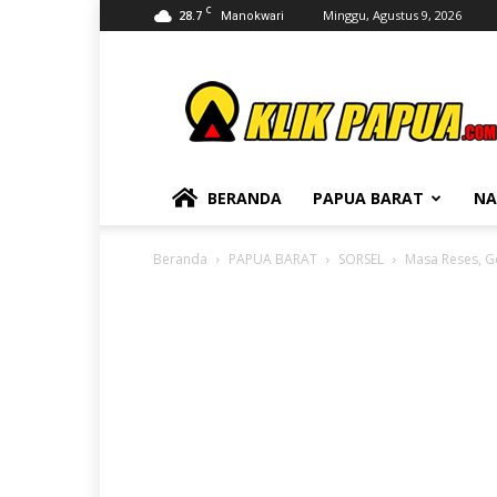
C
28.7
Minggu, Agustus 9, 2026
Manokwari
KLIKPAPUA
BERANDA
PAPUA BARAT
NA
Beranda
PAPUA BARAT
SORSEL
Masa Reses, G