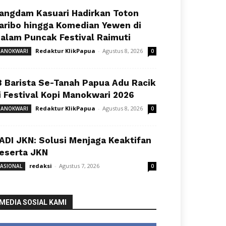
angdam Kasuari Hadirkan Toton
aribo hingga Komedian Yewen di
alam Puncak Festival Raimuti
Redaktur KlikPapua
-
Agustus 8, 2026
ANOKWARI
0
8 Barista Se-Tanah Papua Adu Racik
i Festival Kopi Manokwari 2026
Redaktur KlikPapua
-
Agustus 8, 2026
ANOKWARI
0
ADI JKN: Solusi Menjaga Keaktifan
eserta JKN
redaksi
-
Agustus 7, 2026
ASIONAL
0
MEDIA SOSIAL KAMI