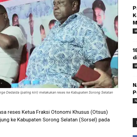
P
K
M
M
1
d
M
N
P
ge Dedaida (paling kiri) melakukan reses ke Kabupaten Sorong Selatan
N
sa reses Ketua Fraksi Otonomi Khusus (Otsus)
jung ke Kabupaten Sorong Selatan (Sorsel) pada