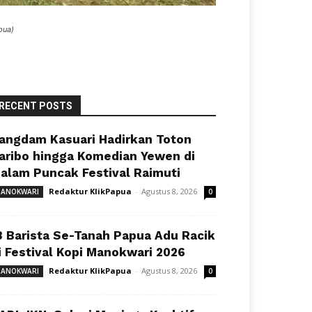
pua)
RECENT POSTS
angdam Kasuari Hadirkan Toton
aribo hingga Komedian Yewen di
alam Puncak Festival Raimuti
Redaktur KlikPapua
-
Agustus 8, 2026
ANOKWARI
0
8 Barista Se-Tanah Papua Adu Racik
i Festival Kopi Manokwari 2026
Redaktur KlikPapua
-
Agustus 8, 2026
ANOKWARI
0