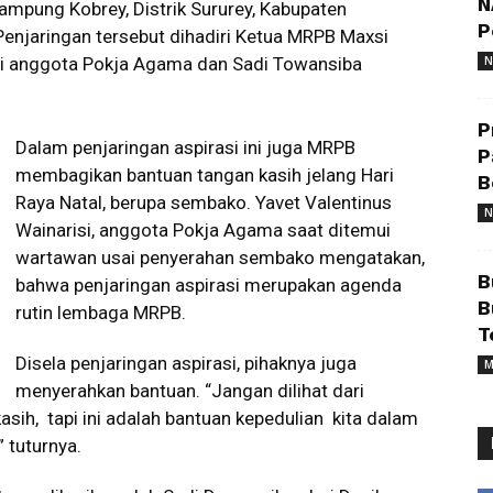
N
 Kampung Kobrey, Distrik Sururey, Kabupaten
P
enjaringan tersebut dihadiri Ketua MRPB Maxsi
isi anggota Pokja Agama dan Sadi Towansiba
N
P
Dalam penjaringan aspirasi ini juga MRPB
P
membagikan bantuan tangan kasih jelang Hari
B
Raya Natal, berupa sembako. Yavet Valentinus
N
Wainarisi, anggota Pokja Agama saat ditemui
wartawan usai penyerahan sembako mengatakan,
B
bahwa penjaringan aspirasi merupakan agenda
B
rutin lembaga MRPB.
T
Disela penjaringan aspirasi, pihaknya juga
M
menyerahkan bantuan. “Jangan dilihat dari
asih, tapi ini adalah bantuan kepedulian kita dalam
 tuturnya.