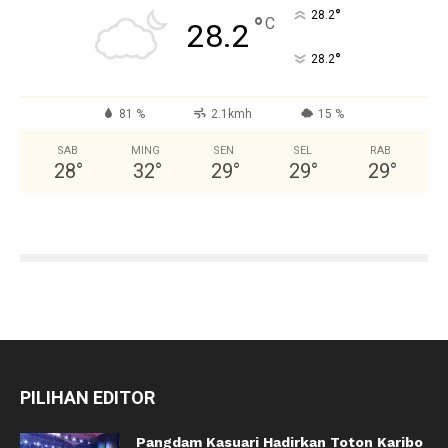
°
28.2
°
C
28.2
°
28.2
81 %
2.1kmh
15 %
SAB
MING
SEN
SEL
RAB
28
°
32
°
29
°
29
°
29
°
PILIHAN EDITOR
Pangdam Kasuari Hadirkan Toton Karibo