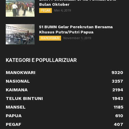
Bulan Oktober
Mei 4, 2019
PEGAF
51 BUMN Gelar Perekrutan Bersama
Khusus Putra/Putri Papua
November 1, 2019
MANOKWARI
KATEGORI E POPULLARIZUAR
MANOKWARI
9320
NASIONAL
3257
KAIMANA
2194
TELUK BINTUNI
1943
MANSEL
1185
PAPUA
610
PEGAF
407